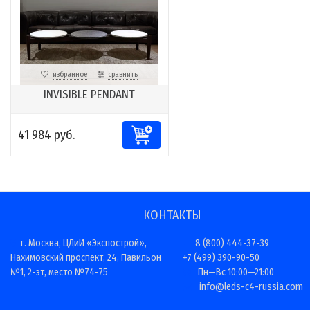
избранное
сравнить
INVISIBLE PENDANT
41 984 руб.
КОНТАКТЫ
г. Москва, ЦДиИ «Экспострой»,
8 (800) 444-37-39
Нахимовский проспект, 24, Павильон
+7 (499) 390-90-50
№1, 2-эт, место №74-75
Пн—Вс 10:00—21:00
info@leds-c4-russia.com