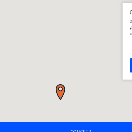
О
у
и