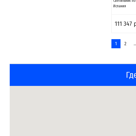
Светильник по
Испания
111 347 
1
2
..
Гд