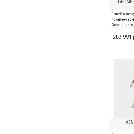
GEOMET
Benedito Desi
понимаем архи
Geometric - э
способная ад
202 991 
пространству.
компонентов 
и адаптироват
за счет возмо
моделировать.
VEN