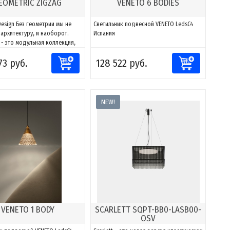
EOMETRIC ZIGZAG
VENETO 6 BODIES
Design Без геометрии мы не
Светильник подвесной VENETO LedsC4
архитектуру, и наоборот.
Испания
 - это модульная коллекция,
 адаптировать свет к любому
73 руб.
128 522 руб.
тву. Благодаря сочетаниям
тов можно создавать фигуры
овать их к каждому проекту,
озможности направлять и
ать...
NEW!
VENETO 1 BODY
SCARLETT SQPT-BB0-LASB00-
OSV