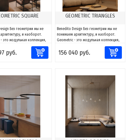
EOMETRIC SQUARE
GEOMETRIC TRIANGLES
Design Без геометрии мы не
Benedito Design Без геометрии мы не
архитектуру, и наоборот.
понимаем архитектуру, и наоборот.
 - это модульная коллекция,
Geometric - это модульная коллекция,
 адаптировать свет к любому
способная адаптировать свет к любому
97 руб.
156 040 руб.
тву. Благодаря сочетаниям
пространству. Благодаря сочетаниям
тов можно создавать фигуры
компонентов можно создавать фигуры
овать их к каждому проекту,
и адаптировать их к каждому проекту,
озможности направлять и
за счет возможности направлять и
ать...
моделировать...