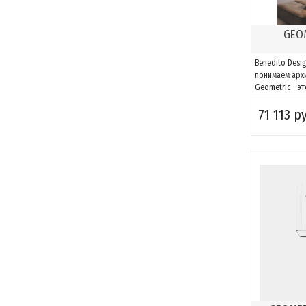
GEOM
Benedito Desi
понимаем архи
Geometric - э
способная ад
71 113 р
пространству.
компонентов 
и адаптироват
за счет возмо
моделировать.