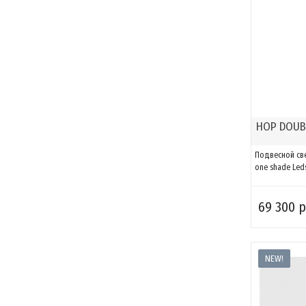
HOP DOUB
Подвесной све
one shade Led
69 300 р
NEW!