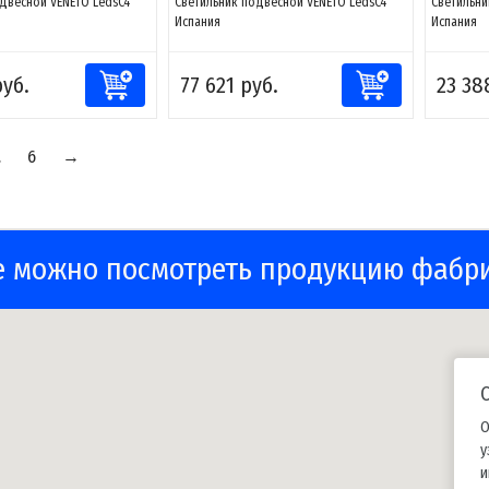
двесной VENETO LedsC4
Светильник подвесной VENETO LedsC4
Светильни
Испания
Испания
руб.
77 621 руб.
23 38
.
6
→
е можно посмотреть продукцию фабр
О
у
и