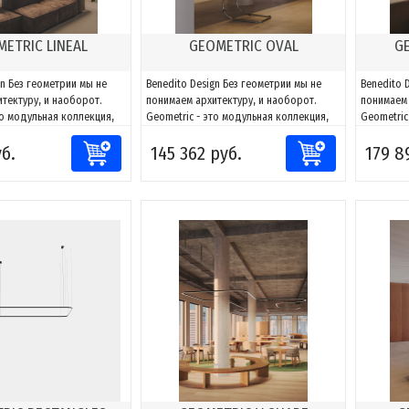
ETRIC LINEAL
GEOMETRIC OVAL
G
gn Без геометрии мы не
Benedito Design Без геометрии мы не
Benedito 
тектуру, и наоборот.
понимаем архитектуру, и наоборот.
понимаем 
то модульная коллекция,
Geometric - это модульная коллекция,
Geometric
аптировать свет к любому
способная адаптировать свет к любому
способная
уб.
145 362 руб.
179 8
 Благодаря сочетаниям
пространству. Благодаря сочетаниям
пространс
можно создавать фигуры
компонентов можно создавать фигуры
компонен
ь их к каждому проекту,
и адаптировать их к каждому проекту,
и адаптир
жности направлять и
за счет возможности направлять и
за счет в
..
моделировать...
моделиров