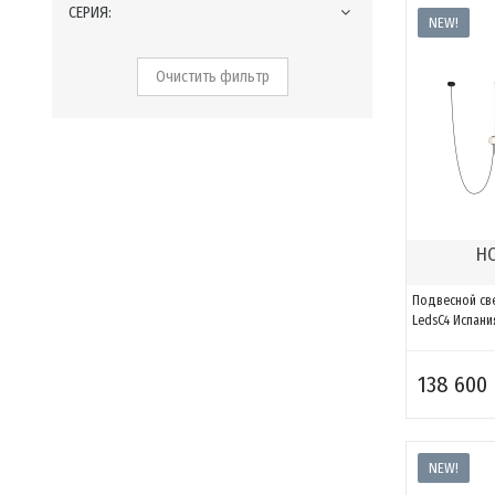
СЕРИЯ:
NEW!
Очистить фильтр
HO
Подвесной све
LedsC4 Испани
138 600 
NEW!