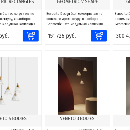
RIC RECTANGLES
GEOMETRIC V SHAPE
G
gn Без геометрии мы не
Benedito Design Без геометрии мы не
Benedito 
тектуру, и наоборот.
понимаем архитектуру, и наоборот.
понимаем 
то модульная коллекция,
Geometric - это модульная коллекция,
Geometric
аптировать свет к любому
способная адаптировать свет к любому
способная
руб.
151 726 руб.
300 4
 Благодаря сочетаниям
пространству. Благодаря сочетаниям
пространс
можно создавать фигуры
компонентов можно создавать фигуры
компонен
ь их к каждому проекту,
и адаптировать их к каждому проекту,
и адаптир
жности направлять и
за счет возможности направлять и
за счет в
..
моделировать...
моделиров
ETO 5 BODIES
VENETO 3 BODIES