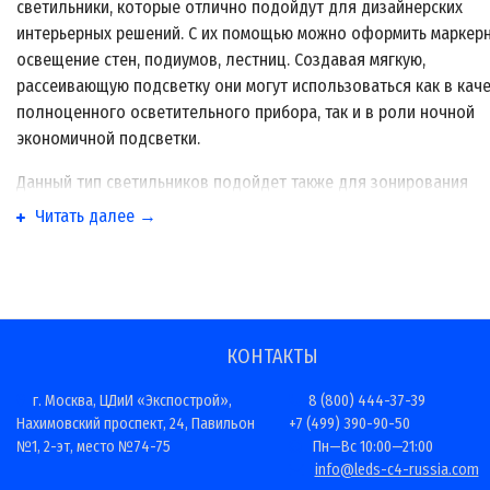
светильники, которые отлично подойдут для дизайнерских
интерьерных решений. С их помощью можно оформить маркер
освещение стен, подиумов, лестниц. Создавая мягкую,
рассеивающую подсветку они могут использоваться как в кач
полноценного осветительного прибора, так и в роли ночной
экономичной подсветки.
Данный тип светильников подойдет также для зонирования
помещения, чтобы правильно расставить световые акценты в
Читать далее →
интерьере. Интернет-магазин Leds-C4-Russia.com предлагает
широкий ассортимент маркерных светильников высокого каче
по выгодным ценам, купить которые можно с доставкой по
территории Москвы и в другие города России.
КОНТАКТЫ
г. Москва, ЦДиИ «Экспострой»,
8 (800) 444-37-39
Нахимовский проспект, 24, Павильон
+7 (499) 390-90-50
№1, 2-эт, место №74-75
Пн—Вс 10:00—21:00
info@leds-c4-russia.com