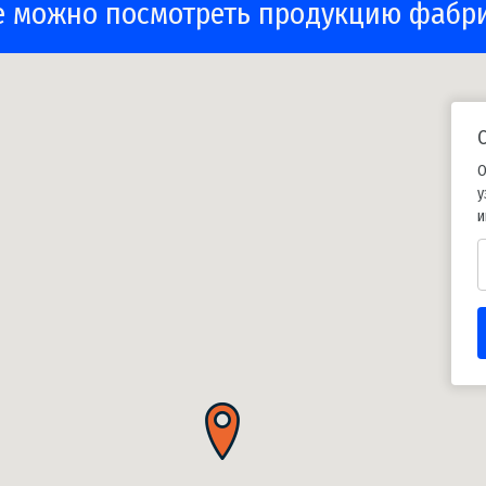
е можно посмотреть продукцию фабр
О
у
и