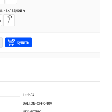
и:
накладной 4
Купить
LedsC4
DALI
,
ON-OFF
,
0-10V
GEOMETRIC