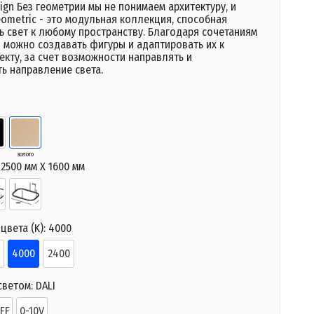
ign Без геометрии мы не понимаем архитектуру, и
ometric - это модульная коллекция, способная
ь свет к любому пространству. Благодаря сочетаниям
 можно создавать фигуры и адаптировать их к
кту, за счет возможности направлять и
ь направление света.
о
золото
:
2500 мм X 1600 мм
цвета (K):
4000
4000
2400
светом:
DALI
FF
0-10V