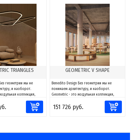
RIC TRIANGLES
GEOMETRIC V SHAPE
 Без геометрии мы не
Benedito Design Без геометрии мы не
ктуру, и наоборот.
понимаем архитектуру, и наоборот.
 модульная коллекция,
Geometric - это модульная коллекция,
тировать свет к любому
способная адаптировать свет к любому
уб.
151 726 руб.
лагодаря сочетаниям
пространству. Благодаря сочетаниям
жно создавать фигуры и
компонентов можно создавать фигуры и
 к каждому проекту, за
адаптировать их к каждому проекту, за
и направлять и
счет возможности направлять и
моделировать...