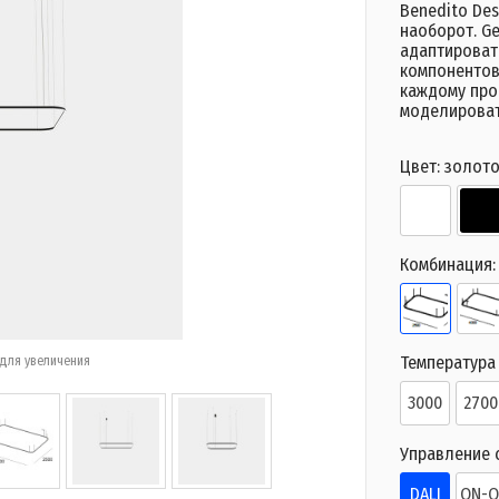
Benedito Des
наоборот. Ge
адаптироват
компонентов
каждому прое
моделироват
Цвет:
золот
Комбинация
Температура 
для увеличения
3000
2700
Управление 
DALI
ON-O