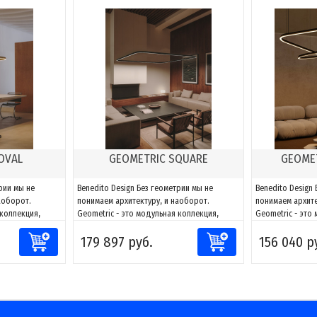
OVAL
GEOMETRIC SQUARE
GEOMET
рии мы не
Benedito Design Без геометрии мы не
Benedito Design
аоборот.
понимаем архитектуру, и наоборот.
понимаем архите
 коллекция,
Geometric - это модульная коллекция,
Geometric - это
вет к любому
способная адаптировать свет к любому
способная адап
179 897 руб.
156 040 р
сочетаниям
пространству. Благодаря сочетаниям
пространству. Б
ать фигуры и
компонентов можно создавать фигуры и
компонентов мо
 проекту, за
адаптировать их к каждому проекту, за
адаптировать их
ть и
счет возможности направлять и
счет возможност
моделировать...
моделировать...