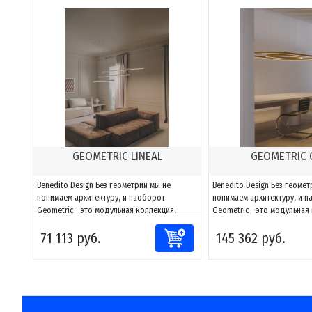
GEOMETRIC LINEAL
GEOMETRIC 
Benedito Design Без геометрии мы не
Benedito Design Без геомет
понимаем архитектуру, и наоборот.
понимаем архитектуру, и н
Geometric - это модульная коллекция,
Geometric - это модульная
способная адаптировать свет к любому
способная адаптировать с
71 113 руб.
145 362 руб.
пространству. Благодаря сочетаниям
пространству. Благодаря 
компонентов можно создавать фигуры и
компонентов можно создав
адаптировать их к каждому проекту, за
адаптировать их к каждому
счет возможности направлять и
счет возможности направля
моделировать...
моделировать...