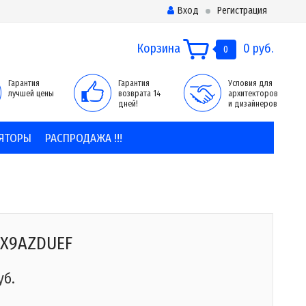
Вход
Регистрация
Корзина
0 руб.
0
Гарантия
Гарантия
Условия для
лучшей цены
возврата 14
архитекторов
дней!
и дизайнеров
ЯТОРЫ
РАСПРОДАЖА !!!
0X9AZDUEF
уб.