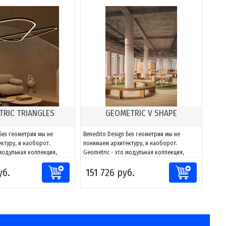
RIC TRIANGLES
GEOMETRIC V SHAPE
 Без геометрии мы не
Benedito Design Без геометрии мы не
ктуру, и наоборот.
понимаем архитектуру, и наоборот.
 модульная коллекция,
Geometric - это модульная коллекция,
тировать свет к любому
способная адаптировать свет к любому
уб.
151 726 руб.
лагодаря сочетаниям
пространству. Благодаря сочетаниям
жно создавать фигуры и
компонентов можно создавать фигуры и
 к каждому проекту, за
адаптировать их к каждому проекту, за
и направлять и
счет возможности направлять и
моделировать...