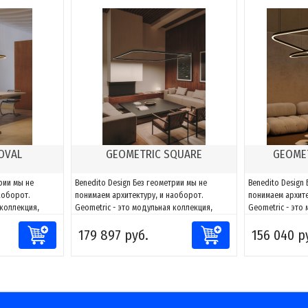
OVAL
GEOMETRIC SQUARE
GEOMET
рии мы не
Benedito Design Без геометрии мы не
Benedito Design
аоборот.
понимаем архитектуру, и наоборот.
понимаем архите
 коллекция,
Geometric - это модульная коллекция,
Geometric - это
вет к любому
способная адаптировать свет к любому
способная адап
179 897 руб.
156 040 р
сочетаниям
пространству. Благодаря сочетаниям
пространству. Б
ать фигуры и
компонентов можно создавать фигуры и
компонентов мо
 проекту, за
адаптировать их к каждому проекту, за
адаптировать их
ть и
счет возможности направлять и
счет возможност
моделировать...
моделировать...