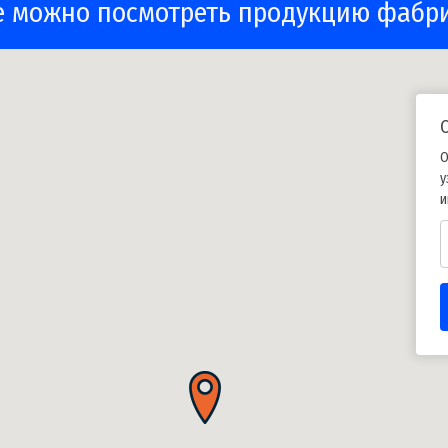
е можно посмотреть продукцию фабр
О
у
и