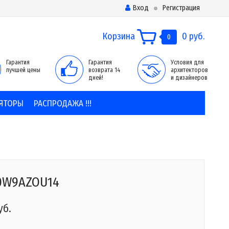
Вход
Регистрация
Корзина
0 руб.
0
Гарантия
Гарантия
Условия для
лучшей цены
возврата 14
архитекторов
дней!
и дизайнеров
ЯТОРЫ
РАСПРОДАЖА !!!
0W9AZOU14
уб.