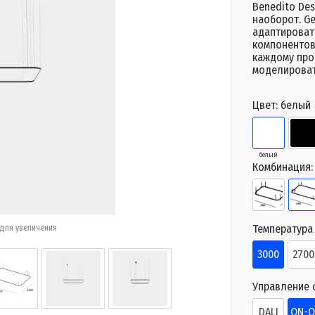
Benedito Des
наоборот. Ge
адаптироват
компонентов
каждому прое
моделироват
Цвет:
белый
белый
Комбинация
Температура 
для увеличения
3000
2700
Управление 
DALI
ON-O