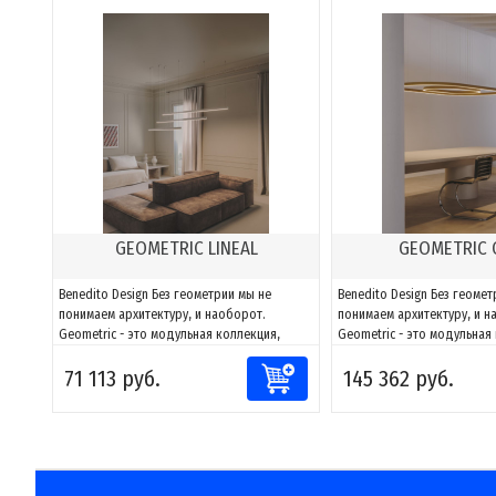
GEOMETRIC LINEAL
GEOMETRIC 
Benedito Design Без геометрии мы не
Benedito Design Без геомет
понимаем архитектуру, и наоборот.
понимаем архитектуру, и н
Geometric - это модульная коллекция,
Geometric - это модульная
способная адаптировать свет к любому
способная адаптировать с
71 113 руб.
145 362 руб.
пространству. Благодаря сочетаниям
пространству. Благодаря 
компонентов можно создавать фигуры и
компонентов можно создав
адаптировать их к каждому проекту, за
адаптировать их к каждому
счет возможности направлять и
счет возможности направля
моделировать...
моделировать...