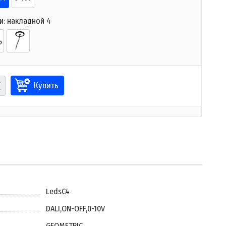
и:
накладной 4
Купить
LedsC4
DALI
,
ON-OFF
,
0-10V
GEOMETRIC