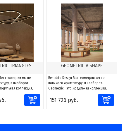
RIC TRIANGLES
GEOMETRIC V SHAPE
 Без геометрии мы не
Benedito Design Без геометрии мы не
ктуру, и наоборот.
понимаем архитектуру, и наоборот.
 модульная коллекция,
Geometric - это модульная коллекция,
тировать свет к любому
способная адаптировать свет к любому
уб.
151 726 руб.
лагодаря сочетаниям
пространству. Благодаря сочетаниям
жно создавать фигуры и
компонентов можно создавать фигуры и
 к каждому проекту, за
адаптировать их к каждому проекту, за
и направлять и
счет возможности направлять и
моделировать...