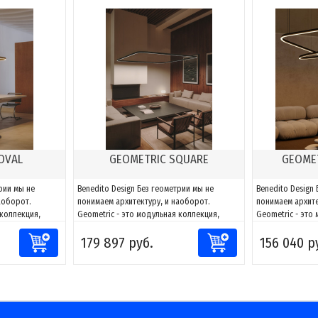
OVAL
GEOMETRIC SQUARE
GEOMET
рии мы не
Benedito Design Без геометрии мы не
Benedito Design
аоборот.
понимаем архитектуру, и наоборот.
понимаем архите
 коллекция,
Geometric - это модульная коллекция,
Geometric - это
вет к любому
способная адаптировать свет к любому
способная адап
179 897 руб.
156 040 р
сочетаниям
пространству. Благодаря сочетаниям
пространству. Б
ать фигуры и
компонентов можно создавать фигуры и
компонентов мо
 проекту, за
адаптировать их к каждому проекту, за
адаптировать их
ть и
счет возможности направлять и
счет возможност
моделировать...
моделировать...