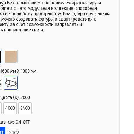
ign Без геометрии мы не понимаем архитектуру, и
ometric - это модульная коллекция, способная
ь свет к любому пространству. Благодаря сочетаниям
 можно создавать фигуры и адаптировать их к
кту, за счет возможности направлять и
ь направление света.
й
й
:
1600 мм X 1000 мм
цвета (K):
3000
4000
2400
светом:
ON-OFF
FF
0-10V