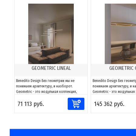
GEOMETRIC LINEAL
GEOMETRIC 
Benedito Design Без геометрии мы не
Benedito Design Без геомет
понимаем архитектуру, и наоборот.
понимаем архитектуру, и н
Geometric - это модульная коллекция,
Geometric - это модульная
способная адаптировать свет к любому
способная адаптировать с
71 113 руб.
145 362 руб.
пространству. Благодаря сочетаниям
пространству. Благодаря 
компонентов можно создавать фигуры и
компонентов можно создав
адаптировать их к каждому проекту, за
адаптировать их к каждому
счет возможности направлять и
счет возможности направля
моделировать...
моделировать...