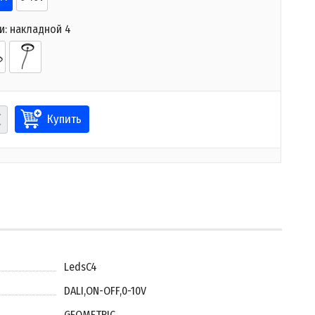
и:
накладной 4
Купить
LedsC4
DALI
,
ON-OFF
,
0-10V
GEOMETRIC