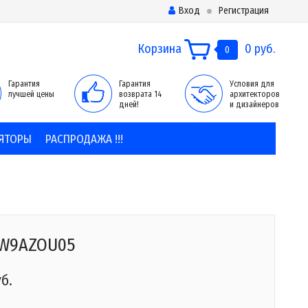
Вход
Регистрация
Корзина
0 руб.
0
Гарантия
Гарантия
Условия для
лучшей цены
возврата 14
архитекторов
дней!
и дизайнеров
ЯТОРЫ
РАСПРОДАЖА !!!
0W9AZOU05
уб.