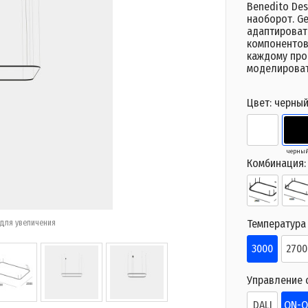
Benedito Des
наоборот. Ge
адаптироват
компонентов
каждому прое
моделироват
Цвет:
черны
черны
Комбинация
Температура 
для увеличения
3000
2700
Управление 
DALI
ON-O