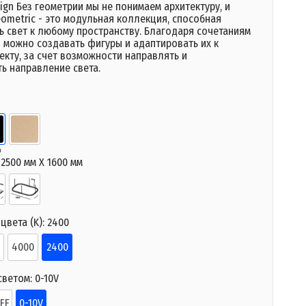
ign Без геометрии мы не понимаем архитектуру, и
ometric - это модульная коллекция, способная
ь свет к любому пространству. Благодаря сочетаниям
 можно создавать фигуры и адаптировать их к
кту, за счет возможности направлять и
ь направление света.
й
й
:
2500 мм X 1600 мм
цвета (K):
2400
4000
2400
светом:
0-10V
FF
0-10V