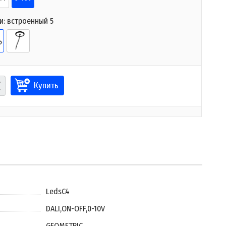
и:
встроенный 5
Купить
LedsC4
DALI
,
ON-OFF
,
0-10V
GEOMETRIC