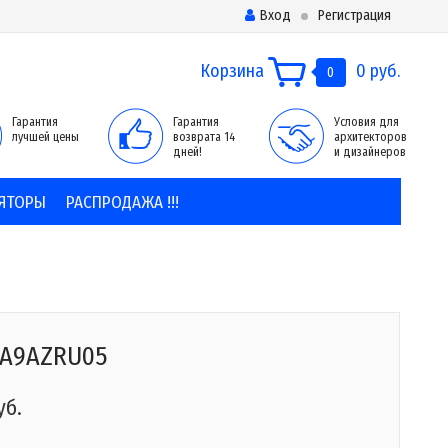
Вход
Регистрация
Корзина
0 руб.
0
Гарантия
Гарантия
Условия для
лучшей цены
возврата 14
архитекторов
дней!
и дизайнеров
ЯТОРЫ
РАСПРОДАЖА !!!
0A9AZRU05
уб.