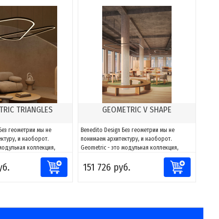
RIC TRIANGLES
GEOMETRIC V SHAPE
 Без геометрии мы не
Benedito Design Без геометрии мы не
ктуру, и наоборот.
понимаем архитектуру, и наоборот.
 модульная коллекция,
Geometric - это модульная коллекция,
тировать свет к любому
способная адаптировать свет к любому
уб.
151 726 руб.
лагодаря сочетаниям
пространству. Благодаря сочетаниям
жно создавать фигуры и
компонентов можно создавать фигуры и
 к каждому проекту, за
адаптировать их к каждому проекту, за
и направлять и
счет возможности направлять и
моделировать...