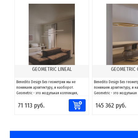
GEOMETRIC LINEAL
GEOMETRIC 
Benedito Design Без геометрии мы не
Benedito Design Без геомет
понимаем архитектуру, и наоборот.
понимаем архитектуру, и н
Geometric - это модульная коллекция,
Geometric - это модульная
способная адаптировать свет к любому
способная адаптировать с
71 113 руб.
145 362 руб.
пространству. Благодаря сочетаниям
пространству. Благодаря 
компонентов можно создавать фигуры и
компонентов можно создав
адаптировать их к каждому проекту, за
адаптировать их к каждому
счет возможности направлять и
счет возможности направля
моделировать...
моделировать...