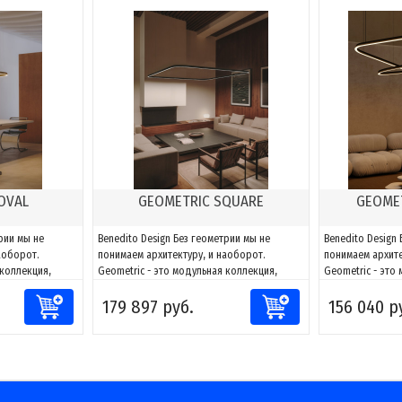
OVAL
GEOMETRIC SQUARE
GEOMET
рии мы не
Benedito Design Без геометрии мы не
Benedito Design
аоборот.
понимаем архитектуру, и наоборот.
понимаем архите
 коллекция,
Geometric - это модульная коллекция,
Geometric - это
вет к любому
способная адаптировать свет к любому
способная адап
179 897 руб.
156 040 р
сочетаниям
пространству. Благодаря сочетаниям
пространству. Б
ать фигуры и
компонентов можно создавать фигуры и
компонентов мо
 проекту, за
адаптировать их к каждому проекту, за
адаптировать их
ть и
счет возможности направлять и
счет возможност
моделировать...
моделировать...