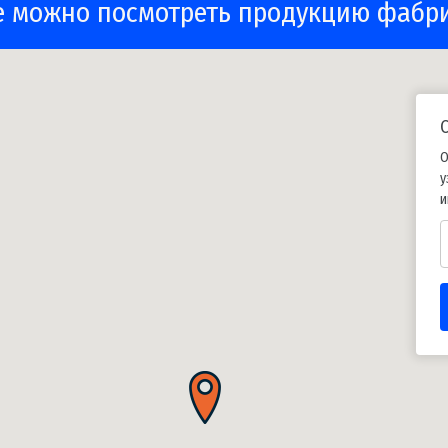
е можно посмотреть продукцию фабр
О
у
и