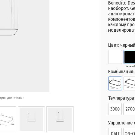
Benedito Des
наоборот. Ge
адаптироват
компонентов
каждому прое
моделироват
Цвет:
черны
черны
Комбинация
Температура 
для увеличения
3000
2700
Управление 
DALI
ON-O