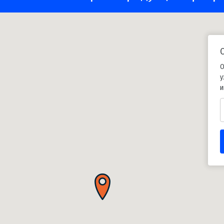
О
у
и