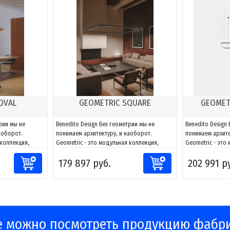
OVAL
GEOMETRIC SQUARE
GEOMET
рии мы не
Benedito Design Без геометрии мы не
Benedito Design
аоборот.
понимаем архитектуру, и наоборот.
понимаем архите
 коллекция,
Geometric - это модульная коллекция,
Geometric - это
вет к любому
способная адаптировать свет к любому
способная адап
179 897 руб.
202 991 р
сочетаниям
пространству. Благодаря сочетаниям
пространству. Б
ать фигуры и
компонентов можно создавать фигуры и
компонентов мо
 проекту, за
адаптировать их к каждому проекту, за
адаптировать их
ть и
счет возможности направлять и
счет возможност
моделировать...
моделировать...
е можно посмотреть продукцию фабр