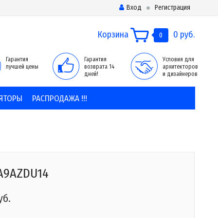
Вход
Регистрация
Корзина
0 руб.
0
Гарантия
Гарантия
Условия для
лучшей цены
возврата 14
архитекторов
дней!
и дизайнеров
ЯТОРЫ
РАСПРОДАЖА !!!
A9AZDU14
уб.