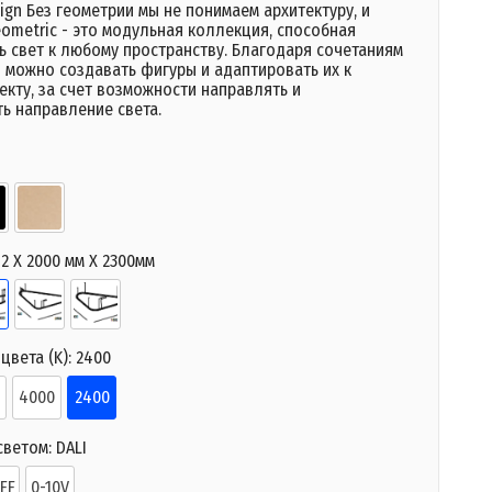
ign Без геометрии мы не понимаем архитектуру, и
ometric - это модульная коллекция, способная
ь свет к любому пространству. Благодаря сочетаниям
 можно создавать фигуры и адаптировать их к
кту, за счет возможности направлять и
ь направление света.
:
2 X 2000 мм X 2300мм
цвета (K):
2400
4000
2400
светом:
DALI
FF
0-10V