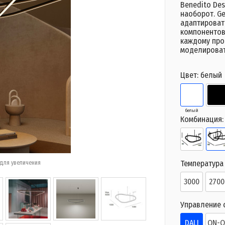
Benedito Des
наоборот. Ge
адаптироват
компонентов
каждому прое
моделироват
Цвет:
белый
белый
Комбинация
Температура 
для увеличения
3000
2700
Управление 
DALI
ON-O