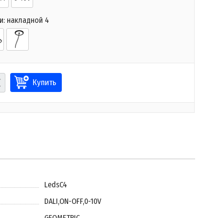
и:
накладной 4
Купить
LedsC4
DALI
,
ON-OFF
,
0-10V
GEOMETRIC