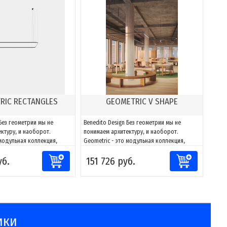
RIC RECTANGLES
GEOMETRIC V SHAPE
 Без геометрии мы не
Benedito Design Без геометрии мы не
ктуру, и наоборот.
понимаем архитектуру, и наоборот.
 модульная коллекция,
Geometric - это модульная коллекция,
тировать свет к любому
способная адаптировать свет к любому
уб.
151 726 руб.
лагодаря сочетаниям
пространству. Благодаря сочетаниям
жно создавать фигуры и
компонентов можно создавать фигуры и
 к каждому проекту, за
адаптировать их к каждому проекту, за
и направлять и
счет возможности направлять и
моделировать...
ики