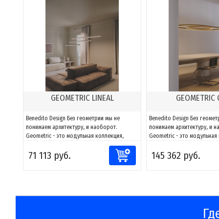
GEOMETRIC LINEAL
GEOMETRIC 
Benedito Design Без геометрии мы не
Benedito Design Без геомет
понимаем архитектуру, и наоборот.
понимаем архитектуру, и н
Geometric - это модульная коллекция,
Geometric - это модульная
способная адаптировать свет к любому
способная адаптировать с
71 113 руб.
145 362 руб.
пространству. Благодаря сочетаниям
пространству. Благодаря 
компонентов можно создавать фигуры и
компонентов можно создав
адаптировать их к каждому проекту, за
адаптировать их к каждому
счет возможности направлять и
счет возможности направля
моделировать...
моделировать...
Гд