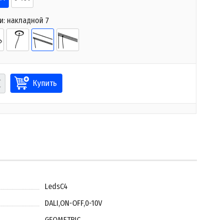
и:
накладной 7
Купить
LedsC4
DALI
,
ON-OFF
,
0-10V
GEOMETRIC