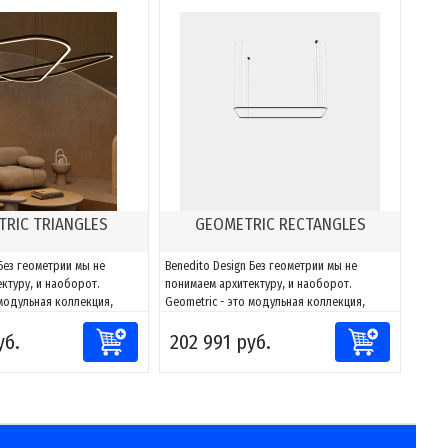
RIC TRIANGLES
GEOMETRIC RECTANGLES
 Без геометрии мы не
Benedito Design Без геометрии мы не
ктуру, и наоборот.
понимаем архитектуру, и наоборот.
 модульная коллекция,
Geometric - это модульная коллекция,
тировать свет к любому
способная адаптировать свет к любому
уб.
202 991 руб.
лагодаря сочетаниям
пространству. Благодаря сочетаниям
жно создавать фигуры и
компонентов можно создавать фигуры и
 к каждому проекту, за
адаптировать их к каждому проекту, за
и направлять и
счет возможности направлять и
моделировать...