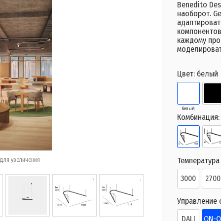
Benedito Des
наоборот. Ge
адаптироват
компонентов
каждому прое
моделироват
Цвет:
белый
белый
Комбинация
Температура 
для увеличения
3000
2700
Управление 
DALI
ON-O