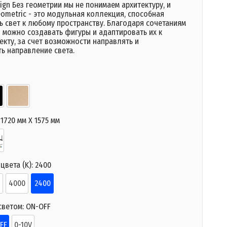
ign Без геометрии мы не понимаем архитектуру, и
ometric - это модульная коллекция, способная
ь свет к любому пространству. Благодаря сочетаниям
 можно создавать фигуры и адаптировать их к
кту, за счет возможности направлять и
ь направление света.
:
1720 мм X 1575 мм
цвета (K):
2400
4000
2400
светом:
ON-OFF
FF
0-10V