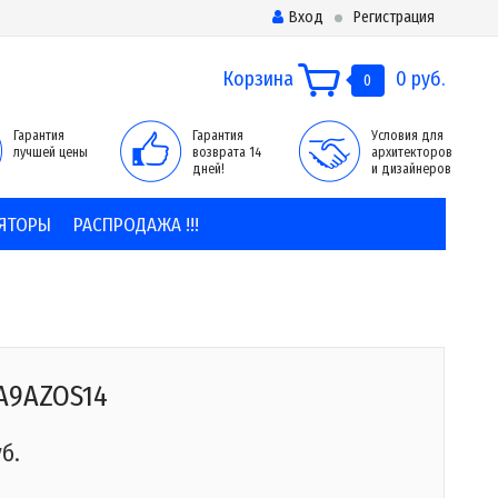
Вход
Регистрация
Корзина
0 руб.
0
Гарантия
Гарантия
Условия для
лучшей цены
возврата 14
архитекторов
дней!
и дизайнеров
ЯТОРЫ
РАСПРОДАЖА !!!
A9AZOS14
уб.