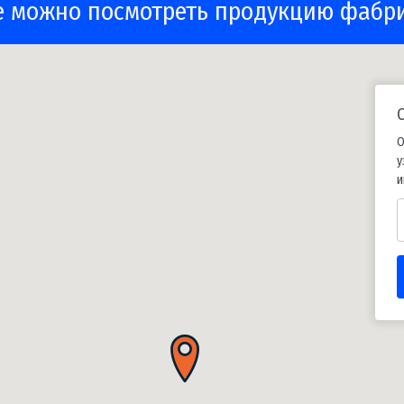
е можно посмотреть продукцию фабр
О
у
и