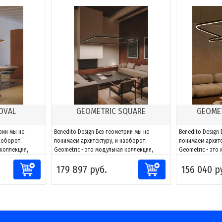
OVAL
GEOMETRIC SQUARE
GEOMET
рии мы не
Benedito Design Без геометрии мы не
Benedito Design
аоборот.
понимаем архитектуру, и наоборот.
понимаем архите
 коллекция,
Geometric - это модульная коллекция,
Geometric - это
вет к любому
способная адаптировать свет к любому
способная адап
179 897 руб.
156 040 р
сочетаниям
пространству. Благодаря сочетаниям
пространству. Б
ать фигуры и
компонентов можно создавать фигуры и
компонентов мо
 проекту, за
адаптировать их к каждому проекту, за
адаптировать их
ть и
счет возможности направлять и
счет возможност
моделировать...
моделировать...