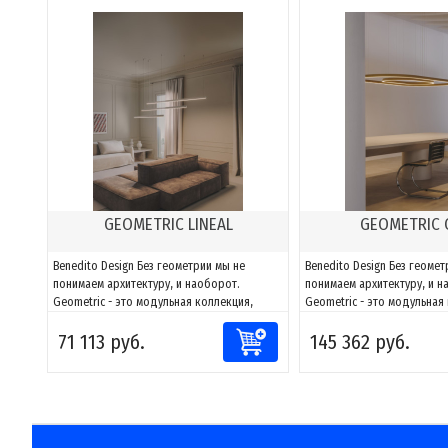
GEOMETRIC LINEAL
GEOMETRIC 
Benedito Design Без геометрии мы не
Benedito Design Без геомет
понимаем архитектуру, и наоборот.
понимаем архитектуру, и н
Geometric - это модульная коллекция,
Geometric - это модульная
способная адаптировать свет к любому
способная адаптировать с
71 113 руб.
145 362 руб.
пространству. Благодаря сочетаниям
пространству. Благодаря 
компонентов можно создавать фигуры и
компонентов можно создав
адаптировать их к каждому проекту, за
адаптировать их к каждому
счет возможности направлять и
счет возможности направля
моделировать...
моделировать...