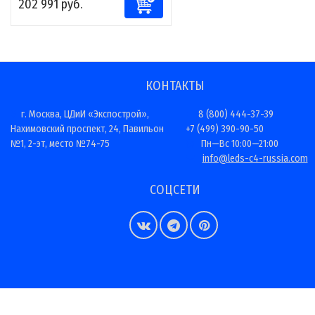
202 991 руб.
КОНТАКТЫ
г. Москва, ЦДиИ «Экспострой»,
8 (800) 444-37-39
Нахимовский проспект, 24, Павильон
+7 (499) 390-90-50
№1, 2-эт, место №74-75
Пн—Вс 10:00—21:00
info@leds-c4-russia.com
СОЦСЕТИ