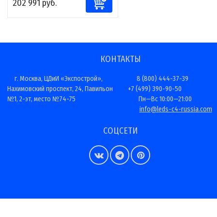
202 991 руб.
КОНТАКТЫ
г. Москва, ЦДиИ «Экспострой»,
8 (800) 444-37-39
Нахимовский проспект, 24, Павильон
+7 (499) 390-90-50
№1, 2-эт, место №74-75
Пн—Вс 10:00—21:00
info@leds-c4-russia.com
СОЦСЕТИ