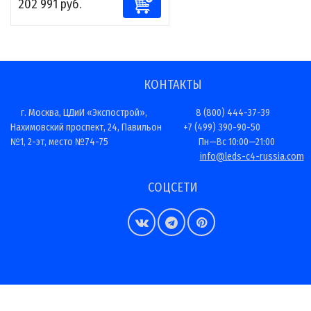
202 991 руб.
КОНТАКТЫ
г. Москва, ЦДиИ «Экспострой»,
8 (800) 444-37-39
Нахимовский проспект, 24, Павильон
+7 (499) 390-90-50
№1, 2-эт, место №74-75
Пн—Вс 10:00—21:00
info@leds-c4-russia.com
СОЦСЕТИ