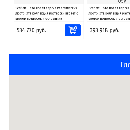
OSV
Scarlett – это новая версия классических
Scarlett – это новая верси
люстр. Эта коллекция мастерски играет с
люстр. Эта коллекция маст
цветом подвесок и основными
цветом подвесок и основ
геометрическими формами, создавая
геометрическими формами
534 770 руб.
393 918 руб.
элегантные проекции теней и оттенков.
элегантные проекции теней
Кроме того, светильник обладает
Кроме того, светильник об
функциональными световыми
функциональными световы
характеристиками для освещения
характеристиками для осв
потолков в различных...
потолков в различных...
Гд