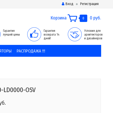
Вход
Регистрация
Корзина
0 руб.
0
Гарантия
Гарантия
Условия для
лучшей цены
возврата 14
архитекторов
дней!
и дизайнеров
ЯТОРЫ
РАСПРОДАЖА !!!
0-LD0000-OSV
уб.