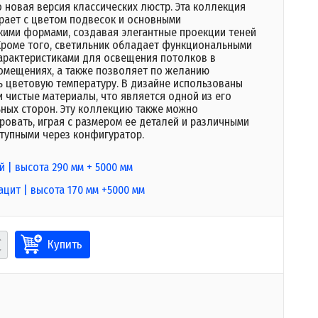
то новая версия классических люстр. Эта коллекция
грает с цветом подвесок и основными
кими формами, создавая элегантные проекции теней
 Кроме того, светильник обладает функциональными
арактеристиками для освещения потолков в
омещениях, а также позволяет по желанию
ь цветовую температуру. В дизайне использованы
 чистые материалы, что является одной из его
ьных сторон. Эту коллекцию также можно
ровать, играя с размером ее деталей и различными
ступными через конфигуратор.
й | высота 290 мм + 5000 мм
ацит | высота 170 мм +5000 мм
Купить