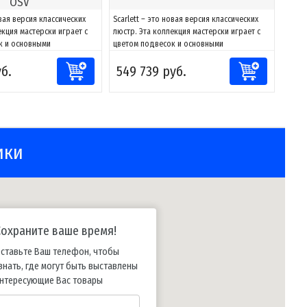
OSV
овая версия классических
Scarlett – это новая версия классических
екция мастерски играет с
люстр. Эта коллекция мастерски играет с
к и основными
цветом подвесок и основными
и формами, создавая
геометрическими формами, создавая
уб.
549 739 руб.
кции теней и оттенков.
элегантные проекции теней и оттенков.
тильник обладает
Кроме того, светильник обладает
и световыми
функциональными световыми
ми для освещения
характеристиками для освещения
ичных...
потолков в различных...
ики
Сохраните ваше время!
ставьте Ваш телефон, чтобы
знать, где могут быть выставлены
нтересующие Вас товары