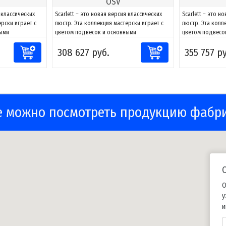
OSV
я классических
Scarlett – это новая версия классических
Scarlett – это н
ерски играет с
люстр. Эта коллекция мастерски играет с
люстр. Эта колл
ными
цветом подвесок и основными
цветом подвесо
, создавая
геометрическими формами, создавая
геометрическим
308 627 руб.
355 757 р
 и оттенков.
элегантные проекции теней и оттенков.
элегантные прое
ладает
Кроме того, светильник обладает
Кроме того, све
ми
функциональными световыми
функциональным
ещения
характеристиками для освещения
характеристика
потолков в различных...
потолков в разл
е можно посмотреть продукцию фабр
О
у
и