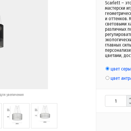
Scarlett – э
мастерски и
геометричес
и оттенков.
световыми х
различных п
регулироват
экологически
главных сил
персонализи
цветами, до
цвет серы
цвет антр
для увеличения