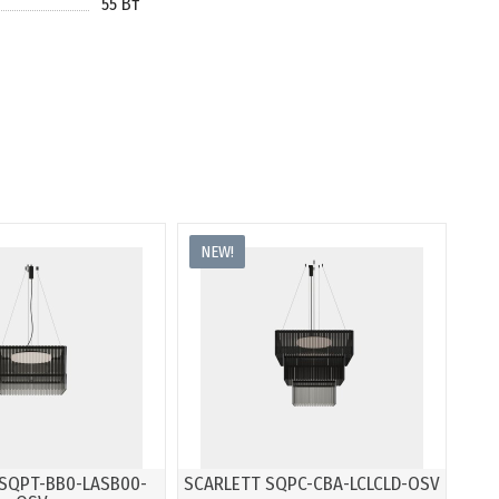
55 Вт
NEW!
SQPT-BB0-LASB00-
SCARLETT SQPC-CBA-LCLCLD-OSV