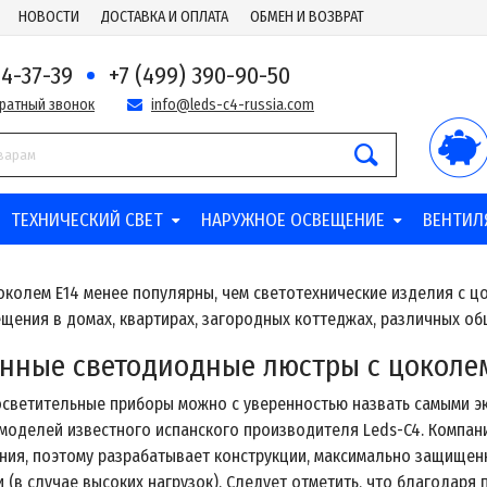
НОВОСТИ
ДОСТАВКА И ОПЛАТА
ОБМЕН И ВОЗВРАТ
44-37-39
+7 (499) 390-90-50
братный звонок
info@leds-c4-russia.com
ТЕХНИЧЕСКИЙ СВЕТ
НАРУЖНОЕ ОСВЕЩЕНИЕ
ВЕНТИЛ
околем E14 менее популярны, чем светотехнические изделия с ц
ещения в домах, квартирах, загородных коттеджах, различных о
нные светодиодные люстры с цоколем
светительные приборы можно с уверенностью назвать самыми э
моделей известного испанского производителя Leds-C4. Компан
ния, поэтому разрабатывает конструкции, максимально защищен
 (в случае высоких нагрузок). Следует отметить, что благодаря