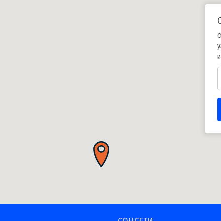
О
у
и