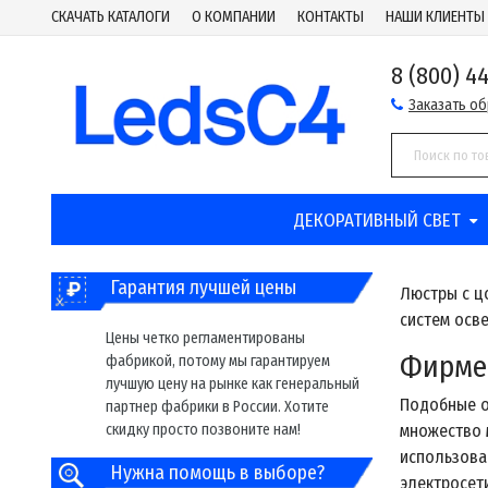
СКАЧАТЬ КАТАЛОГИ
О КОМПАНИИ
КОНТАКТЫ
НАШИ КЛИЕНТЫ
8 (800) 4
Заказать о
ДЕКОРАТИВНЫЙ СВЕТ
Гарантия лучшей цены
Люстры с ц
систем осв
Цены четко регламентированы
Фирме
фабрикой, потому мы гарантируем
лучшую цену на рынке как генеральный
Подобные о
партнер фабрики в России. Хотите
скидку просто позвоните нам!
множество 
использова
Нужна помощь в выборе?
электросети