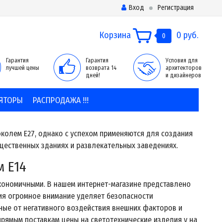
Вход
Регистрация
Корзина
0 руб.
0
Гарантия
Гарантия
Условия для
лучшей цены
возврата 14
архитекторов
дней!
и дизайнеров
ЯТОРЫ
РАСПРОДАЖА !!!
околем E27, однако с успехом применяются для создания
бщественных зданиях и развлекательных заведениях.
 E14
кономичными. В нашем интернет-магазине представлено
ия огромное внимание уделяет безопасности
ные от негативного воздействия внешних факторов и
 прямым поставкам цены на светотехнические изделия у на