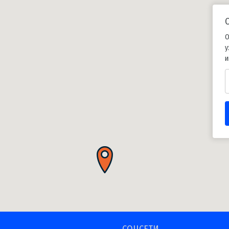
О
у
и