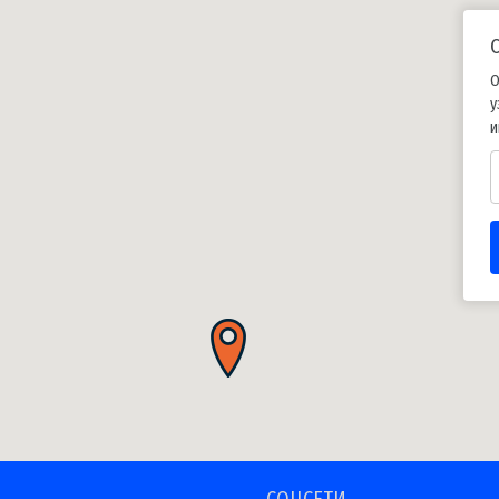
О
у
и