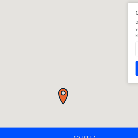
О
у
и