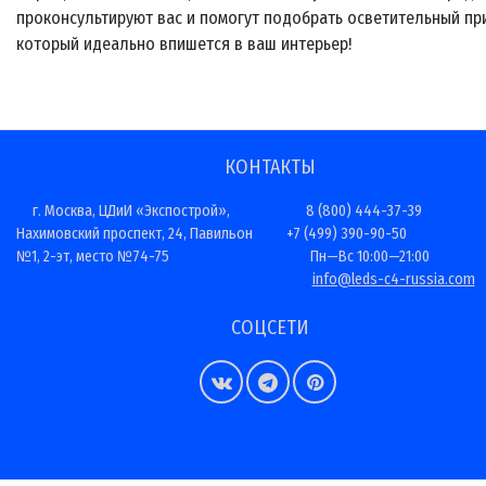
проконсультируют вас и помогут подобрать осветительный пр
который идеально впишется в ваш интерьер!
КОНТАКТЫ
г. Москва, ЦДиИ «Экспострой»,
8 (800) 444-37-39
Нахимовский проспект, 24, Павильон
+7 (499) 390-90-50
№1, 2-эт, место №74-75
Пн—Вс 10:00—21:00
info@leds-c4-russia.com
СОЦСЕТИ