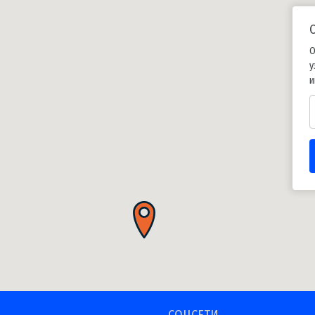
О
у
и