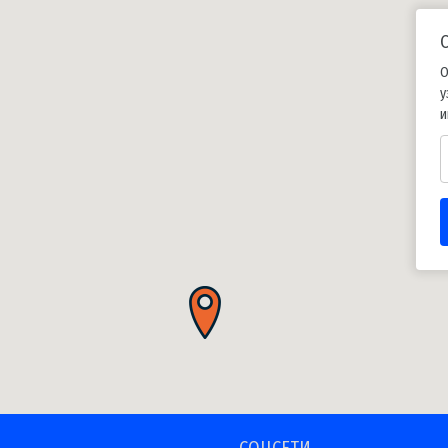
О
у
и