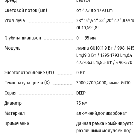
Бренд
LedsC4
Световой поток (Lm)
от 473 до 1793 Lm
Угол луча
28°
,
15°
,
44°
,
33°
,
20°
,
47°
,
ламп
GU10
,
49°
,
8°
Глубина диапазон
0 — 95 мм
Модуль
лампа GU10
,
11.9 Вт / 998-141
Lm
,
19.8 Вт / 1295-1793 Lm
,
6.4
473-663 Lm
,
8.5 Вт / 496-570
Энергопотребление (Вт)
0 Вт
Температура цвета (K)
3000
,
2700
,
4000
,
лампа GU10
Серия
DEEP
Диаметр
75 мм
Материал
алюминий
,
поликарбонат
Примечание
Данная рамка комбинируетс
различными модулями под