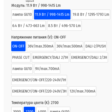
черный
Модуль:
11.9 Вт / 998-1415 Lm
лампа GU10
11.9 Вт / 998-1415 Lm
19.8 Вт / 1295-1793 Lm
6.4 Вт / 473-663 Lm
8.5 Вт / 496-570 Lm
Напряжение питания (V):
ON-OFF
ON-OFF
36V/max.350mA
36V/max.500mA
DALI-2/PUSH
PHASE CUT
EMERGENCY/DALI 2/1H
EMERGENCY/DALI 2/3H
лампа GU10
9V/max.700mA
EMERGENCY/ON-OFF/220-240V/1H
EMERGENCY/ON-OFF/220-240V/3H
12V/max.700mA
Температура цвета (K):
2700
3000
2700
4000
лампа GU10