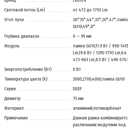
Бренд
LedsC4
Световой поток (Lm)
от 473 до 1793 Lm
Угол луча
28°
,
15°
,
44°
,
33°
,
20°
,
47°
,
ламп
GU10
,
49°
,
8°
Глубина диапазон
0 — 95 мм
Модуль
лампа GU10
,
11.9 Вт / 998-141
Lm
,
19.8 Вт / 1295-1793 Lm
,
6.4
473-663 Lm
,
8.5 Вт / 496-570
Энергопотребление (Вт)
0 Вт
Температура цвета (K)
3000
,
2700
,
4000
,
лампа GU10
Серия
DEEP
Диаметр
75 мм
Материал
алюминий
,
поликарбонат
Примечание
Данная рамка комбинируетс
различными модулями под