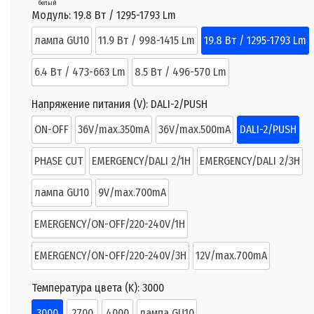
белый
Модуль:
19.8 Вт / 1295-1793 Lm
лампа GU10
11.9 Вт / 998-1415 Lm
19.8 Вт / 1295-1793 Lm
6.4 Вт / 473-663 Lm
8.5 Вт / 496-570 Lm
Напряжение питания (V):
DALI-2/PUSH
ON-OFF
36V/max.350mA
36V/max.500mA
DALI-2/PUSH
PHASE CUT
EMERGENCY/DALI 2/1H
EMERGENCY/DALI 2/3H
лампа GU10
9V/max.700mA
EMERGENCY/ON-OFF/220-240V/1H
EMERGENCY/ON-OFF/220-240V/3H
12V/max.700mA
Температура цвета (K):
3000
3000
2700
4000
лампа GU10