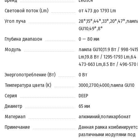
Бренд
LedsC4
Световой поток (Lm)
от 473 до 1793 Lm
Угол луча
28°
,
15°
,
44°
,
33°
,
20°
,
47°
,
ламп
GU10
,
49°
,
8°
Глубина диапазон
0 — 80 мм
Модуль
лампа GU10
,
11.9 Вт / 998-141
Lm
,
19.8 Вт / 1295-1793 Lm
,
6.4
473-663 Lm
,
8.5 Вт / 496-570
Энергопотребление (Вт)
0 Вт
Температура цвета (K)
3000
,
2700
,
4000
,
лампа GU10
Серия
DEEP
Диаметр
65 мм
Материал
алюминий
,
поликарбонат
Примечание
Данная рамка комбинируетс
различными модулями под