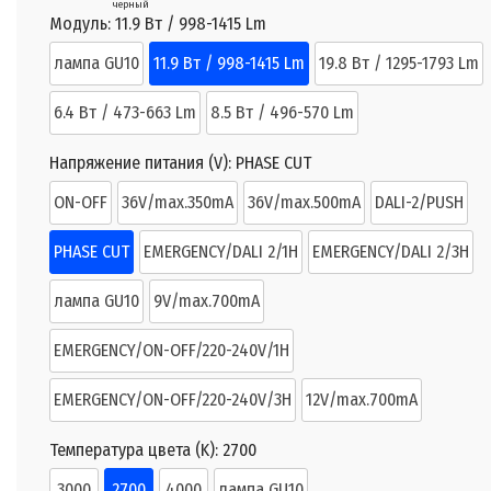
черный
Модуль:
11.9 Вт / 998-1415 Lm
лампа GU10
11.9 Вт / 998-1415 Lm
19.8 Вт / 1295-1793 Lm
6.4 Вт / 473-663 Lm
8.5 Вт / 496-570 Lm
Напряжение питания (V):
PHASE CUT
ON-OFF
36V/max.350mA
36V/max.500mA
DALI-2/PUSH
PHASE CUT
EMERGENCY/DALI 2/1H
EMERGENCY/DALI 2/3H
лампа GU10
9V/max.700mA
EMERGENCY/ON-OFF/220-240V/1H
EMERGENCY/ON-OFF/220-240V/3H
12V/max.700mA
Температура цвета (K):
2700
3000
2700
4000
лампа GU10