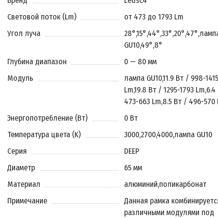
Бренд
LedsC4
Световой поток (Lm)
от 473 до 1793 Lm
Угол луча
28°
,
15°
,
44°
,
33°
,
20°
,
47°
,
ламп
GU10
,
49°
,
8°
Глубина диапазон
0 — 80 мм
Модуль
лампа GU10
,
11.9 Вт / 998-141
Lm
,
19.8 Вт / 1295-1793 Lm
,
6.4
473-663 Lm
,
8.5 Вт / 496-570
Энергопотребление (Вт)
0 Вт
Температура цвета (K)
3000
,
2700
,
4000
,
лампа GU10
Серия
DEEP
Диаметр
65 мм
Материал
алюминий
,
поликарбонат
Примечание
Данная рамка комбинируетс
различными модулями под