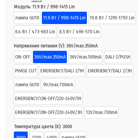
черный
Модуль:
11.9 Вт / 998-1415 Lm
лампа GU10
11.9 Вт / 998-1415 Lm
19.8 Вт / 1295-1793 Lm
6.4 Вт / 473-663 Lm
8.5 Вт / 496-570 Lm
Напряжение питания (V):
36V/max.350mA
ON-OFF
36V/max.350mA
36V/max.500mA
DALI-2/PUSH
PHASE CUT
EMERGENCY/DALI 2/1H
EMERGENCY/DALI 2/3H
лампа GU10
9V/max.700mA
EMERGENCY/ON-OFF/220-240V/1H
EMERGENCY/ON-OFF/220-240V/3H
12V/max.700mA
Температура цвета (K):
3000
3000
2700
4000
лампа GU10