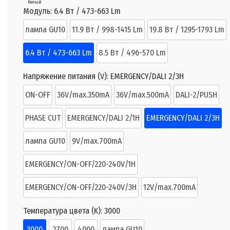
белый
Модуль:
6.4 Вт / 473-663 Lm
лампа GU10
11.9 Вт / 998-1415 Lm
19.8 Вт / 1295-1793 Lm
6.4 Вт / 473-663 Lm
8.5 Вт / 496-570 Lm
Напряжение питания (V):
EMERGENCY/DALI 2/3H
ON-OFF
36V/max.350mA
36V/max.500mA
DALI-2/PUSH
PHASE CUT
EMERGENCY/DALI 2/1H
EMERGENCY/DALI 2/3H
лампа GU10
9V/max.700mA
EMERGENCY/ON-OFF/220-240V/1H
EMERGENCY/ON-OFF/220-240V/3H
12V/max.700mA
Температура цвета (K):
3000
3000
2700
4000
лампа GU10