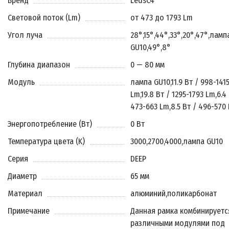
Бренд
LedsC4
Световой поток (Lm)
от 473 до 1793 Lm
Угол луча
28°
,
15°
,
44°
,
33°
,
20°
,
47°
,
ламп
GU10
,
49°
,
8°
Глубина диапазон
0 — 80 мм
Модуль
лампа GU10
,
11.9 Вт / 998-141
Lm
,
19.8 Вт / 1295-1793 Lm
,
6.4
473-663 Lm
,
8.5 Вт / 496-570
Энергопотребление (Вт)
0 Вт
Температура цвета (K)
3000
,
2700
,
4000
,
лампа GU10
Серия
DEEP
Диаметр
65 мм
Материал
алюминий
,
поликарбонат
Примечание
Данная рамка комбинируетс
различными модулями под