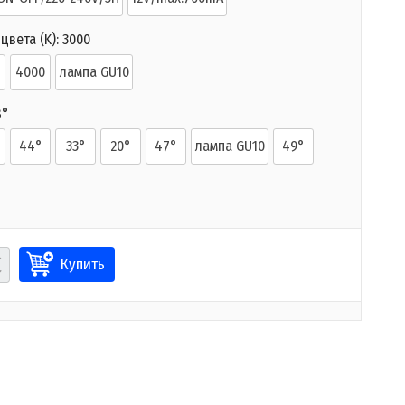
цвета (K):
3000
4000
лампа GU10
8°
44°
33°
20°
47°
лампа GU10
49°
Купить