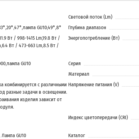
Световой поток (Lm)
33°
,
20°
,
47°
,
лампа GU10
,
49°
,
8°
Глубина диапазон
11.9 Вт / 998-1415 Lm
,
19.8 Вт /
Энергопотребление (Вт)
m
,
6.4 Вт / 473-663 Lm
,
8.5 Вт /
000
,
лампа GU10
Серия
Материал
ка комбинируется с различными
Напряжение питания (V)
од разные задачи в освещении.
раивания изделия зависит от
одуля.
Индекс цветопередачи (CRI)
, Лампа GU10
Каталог