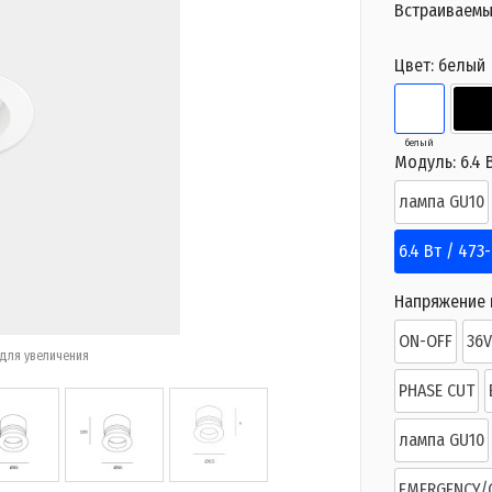
Встраиваемы
Цвет:
белый
белый
Модуль:
6.4 
лампа GU10
6.4 Вт / 473
Напряжение п
ON-OFF
36
для увеличения
PHASE CUT
лампа GU10
EMERGENCY/