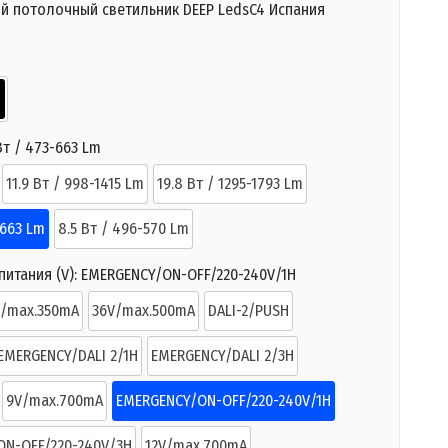
й потолочный светильник DEEP LedsC4 Испания
Вт / 473-663 Lm
11.9 Вт / 998-1415 Lm
19.8 Вт / 1295-1793 Lm
-663 Lm
8.5 Вт / 496-570 Lm
итания (V):
EMERGENCY/ON-OFF/220-240V/1H
V/max.350mA
36V/max.500mA
DALI-2/PUSH
EMERGENCY/DALI 2/1H
EMERGENCY/DALI 2/3H
9V/max.700mA
EMERGENCY/ON-OFF/220-240V/1H
ON-OFF/220-240V/3H
12V/max.700mA