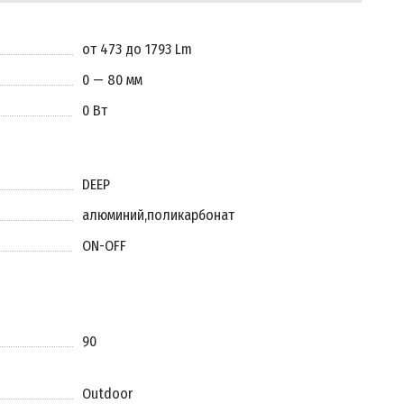
от 473 до 1793 Lm
0 — 80 мм
0 Вт
DEEP
алюминий
,
поликарбонат
ON-OFF
90
Outdoor