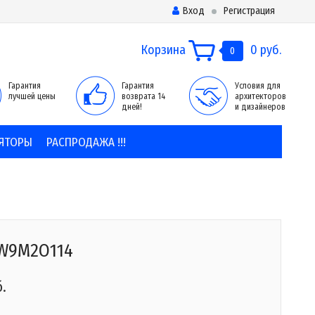
Вход
Регистрация
Корзина
0 руб.
0
Гарантия
Гарантия
Условия для
лучшей цены
возврата 14
архитекторов
дней!
и дизайнеров
ЯТОРЫ
РАСПРОДАЖА !!!
7W9M2O114
б.