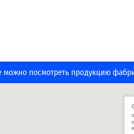
е можно посмотреть продукцию фабр
О
у
и