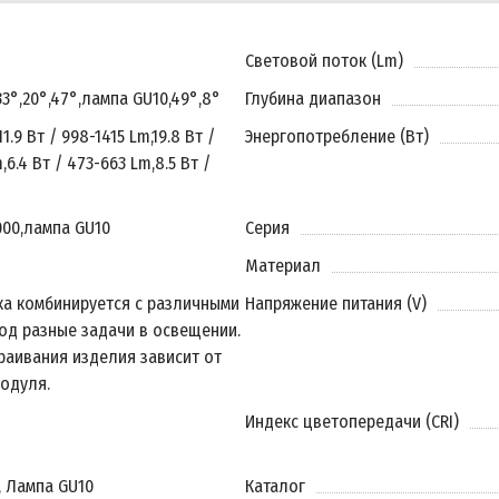
Световой поток (Lm)
33°
,
20°
,
47°
,
лампа GU10
,
49°
,
8°
Глубина диапазон
11.9 Вт / 998-1415 Lm
,
19.8 Вт /
Энергопотребление (Вт)
m
,
6.4 Вт / 473-663 Lm
,
8.5 Вт /
000
,
лампа GU10
Серия
Материал
ка комбинируется с различными
Напряжение питания (V)
од разные задачи в освещении.
раивания изделия зависит от
одуля.
Индекс цветопередачи (CRI)
, Лампа GU10
Каталог