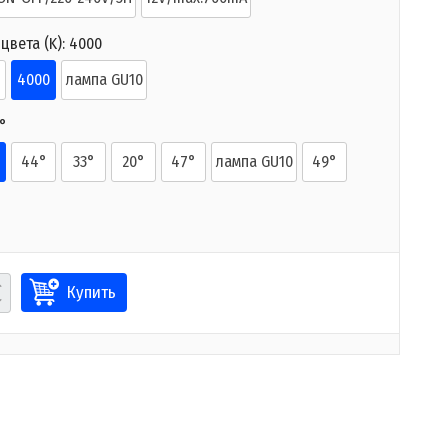
цвета (K):
4000
4000
лампа GU10
°
44°
33°
20°
47°
лампа GU10
49°
Купить