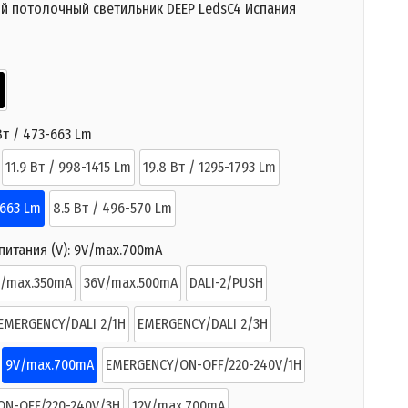
й потолочный светильник DEEP LedsC4 Испания
Вт / 473-663 Lm
11.9 Вт / 998-1415 Lm
19.8 Вт / 1295-1793 Lm
-663 Lm
8.5 Вт / 496-570 Lm
итания (V):
9V/max.700mA
V/max.350mA
36V/max.500mA
DALI-2/PUSH
EMERGENCY/DALI 2/1H
EMERGENCY/DALI 2/3H
9V/max.700mA
EMERGENCY/ON-OFF/220-240V/1H
ON-OFF/220-240V/3H
12V/max.700mA