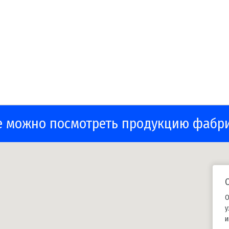
е можно посмотреть продукцию фабр
О
у
и