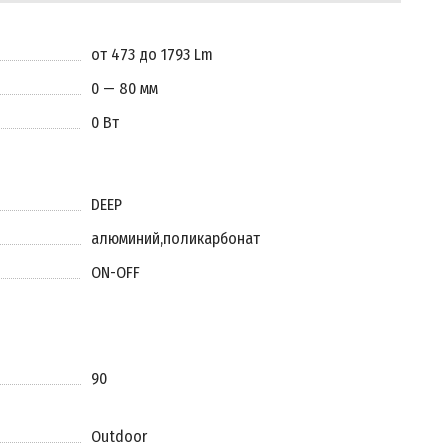
от 473 до 1793 Lm
0 — 80 мм
0 Вт
DEEP
алюминий
,
поликарбонат
ON-OFF
90
Outdoor