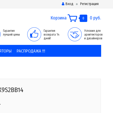
Вход
Регистрация
Корзина
0 руб.
0
Гарантия
Гарантия
Условия для
лучшей цены
возврата 14
архитекторов
дней!
и дизайнеров
ЯТОРЫ
РАСПРОДАЖА !!!
X9S2BB14
.