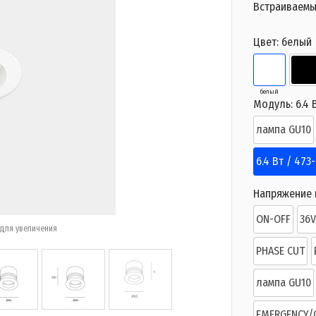
Встраиваемы
Цвет:
белый
белый
Модуль:
6.4 
лампа GU10
6.4 Вт / 473
Напряжение п
ON-OFF
36
для увеличения
PHASE CUT
лампа GU10
EMERGENCY/