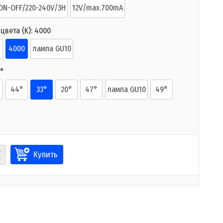
ON-OFF/220-240V/3H
12V/max.700mA
цвета (K):
4000
4000
лампа GU10
3°
44°
33°
20°
47°
лампа GU10
49°
Купить