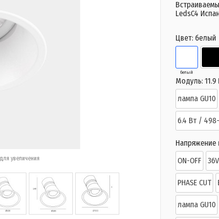
Встраиваемы
LedsC4 Испа
Цвет:
белый
белый
Модуль:
11.9
лампа GU10
6.4 Вт / 498
Напряжение п
для увеличения
ON-OFF
36
PHASE CUT
лампа GU10