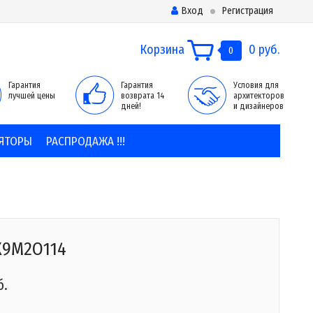
Вход
Регистрация
Корзина
0 руб.
0
Гарантия
Гарантия
Условия для
лучшей цены
возврата 14
архитекторов
дней!
и дизайнеров
ЯТОРЫ
РАСПРОДАЖА !!!
X9M2O114
б.