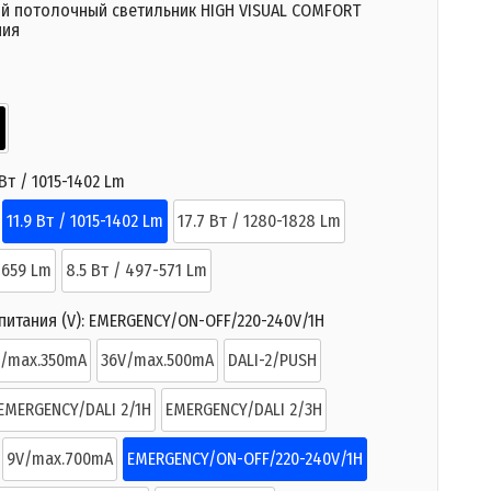
й потолочный светильник HIGH VISUAL COMFORT
ния
 Вт / 1015-1402 Lm
11.9 Вт / 1015-1402 Lm
17.7 Вт / 1280-1828 Lm
-659 Lm
8.5 Вт / 497-571 Lm
итания (V):
EMERGENCY/ON-OFF/220-240V/1H
V/max.350mA
36V/max.500mA
DALI-2/PUSH
EMERGENCY/DALI 2/1H
EMERGENCY/DALI 2/3H
9V/max.700mA
EMERGENCY/ON-OFF/220-240V/1H