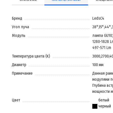
Бренд
LedsC4
Угол луча
28°
,
15°
,
44°
,
Модуль
лампа GU10
,
1280-1828 L
497-571 Lm
Температура цвета (K)
3000
,
2700
,
4
Диаметр
100 мм
Примечание
Данная рам
модулями п
Глубина вст
мощности м
Цвет
белый
черный