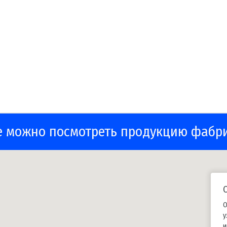
е можно посмотреть продукцию фабр
О
у
и