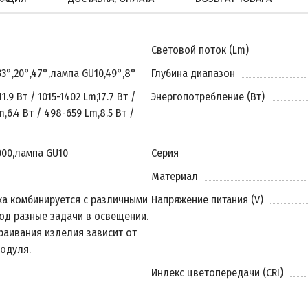
Световой поток (Lm)
33°
,
20°
,
47°
,
лампа GU10
,
49°
,
8°
Глубина диапазон
11.9 Вт / 1015-1402 Lm
,
17.7 Вт /
Энергопотребление (Вт)
m
,
6.4 Вт / 498-659 Lm
,
8.5 Вт /
000
,
лампа GU10
Серия
Материал
ка комбинируется с различными
Напряжение питания (V)
од разные задачи в освещении.
раивания изделия зависит от
одуля.
Индекс цветопередачи (CRI)