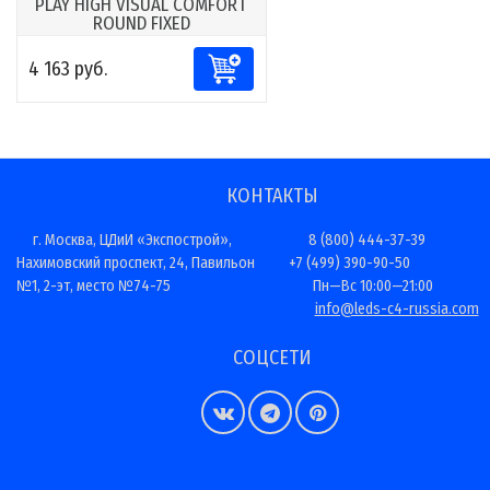
PLAY HIGH VISUAL COMFORT
ROUND FIXED
4 163 руб.
КОНТАКТЫ
г. Москва, ЦДиИ «Экспострой»,
8 (800) 444-37-39
Нахимовский проспект, 24, Павильон
+7 (499) 390-90-50
№1, 2-эт, место №74-75
Пн—Вс 10:00—21:00
info@leds-c4-russia.com
СОЦСЕТИ