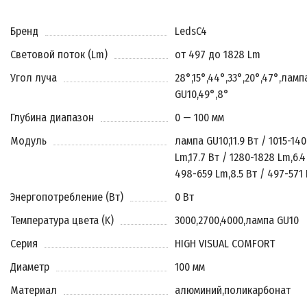
Бренд
LedsC4
Световой поток (Lm)
от 497 до 1828 Lm
Угол луча
28°
,
15°
,
44°
,
33°
,
20°
,
47°
,
ламп
GU10
,
49°
,
8°
Глубина диапазон
0 — 100 мм
Модуль
лампа GU10
,
11.9 Вт / 1015-140
Lm
,
17.7 Вт / 1280-1828 Lm
,
6.4
498-659 Lm
,
8.5 Вт / 497-571
Энергопотребление (Вт)
0 Вт
Температура цвета (K)
3000
,
2700
,
4000
,
лампа GU10
Серия
HIGH VISUAL COMFORT
Диаметр
100 мм
Материал
алюминий
,
поликарбонат