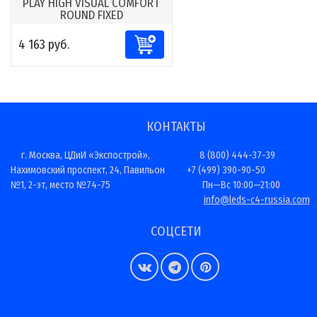
PLAY HIGH VISUAL COMFORT
ROUND FIXED
4 163 руб.
КОНТАКТЫ
г. Москва, ЦДиИ «Экспострой»,
8 (800) 444-37-39
Нахимовский проспект, 24, Павильон
+7 (499) 390-90-50
№1, 2-эт, место №74-75
Пн—Вс 10:00—21:00
info@leds-c4-russia.com
СОЦСЕТИ