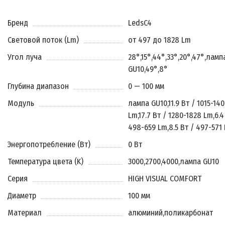
Бренд
LedsC4
Световой поток (Lm)
от 497 до 1828 Lm
Угол луча
28°
,
15°
,
44°
,
33°
,
20°
,
47°
,
ламп
GU10
,
49°
,
8°
Глубина диапазон
0 — 100 мм
Модуль
лампа GU10
,
11.9 Вт / 1015-140
Lm
,
17.7 Вт / 1280-1828 Lm
,
6.4
498-659 Lm
,
8.5 Вт / 497-571
Энергопотребление (Вт)
0 Вт
Температура цвета (K)
3000
,
2700
,
4000
,
лампа GU10
Серия
HIGH VISUAL COMFORT
Диаметр
100 мм
Материал
алюминий
,
поликарбонат