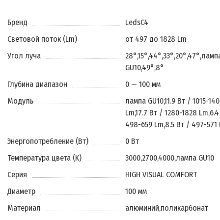
Бренд
LedsC4
Световой поток (Lm)
от 497 до 1828 Lm
Угол луча
28°
,
15°
,
44°
,
33°
,
20°
,
47°
,
ламп
GU10
,
49°
,
8°
Глубина диапазон
0 — 100 мм
Модуль
лампа GU10
,
11.9 Вт / 1015-140
Lm
,
17.7 Вт / 1280-1828 Lm
,
6.4
498-659 Lm
,
8.5 Вт / 497-571
Энергопотребление (Вт)
0 Вт
Температура цвета (K)
3000
,
2700
,
4000
,
лампа GU10
Серия
HIGH VISUAL COMFORT
Диаметр
100 мм
Материал
алюминий
,
поликарбонат