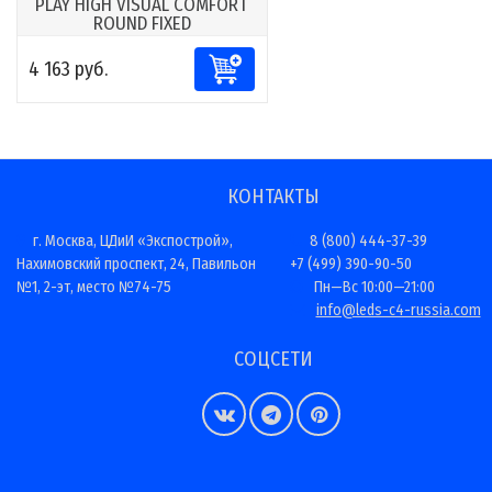
PLAY HIGH VISUAL COMFORT
ROUND FIXED
4 163 руб.
КОНТАКТЫ
г. Москва, ЦДиИ «Экспострой»,
8 (800) 444-37-39
Нахимовский проспект, 24, Павильон
+7 (499) 390-90-50
№1, 2-эт, место №74-75
Пн—Вс 10:00—21:00
info@leds-c4-russia.com
СОЦСЕТИ