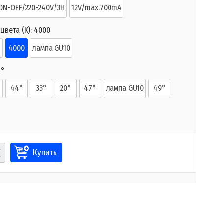
ON-OFF/220-240V/3H
12V/max.700mA
цвета (K):
4000
4000
лампа GU10
8°
44°
33°
20°
47°
лампа GU10
49°
Купить