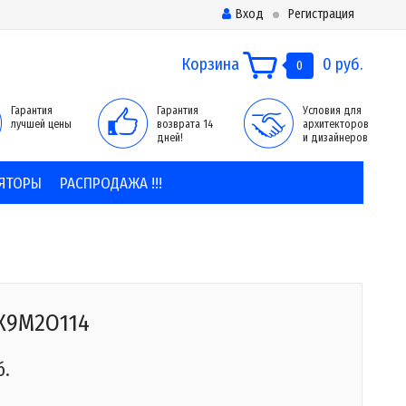
Вход
Регистрация
Корзина
0 руб.
0
Гарантия
Гарантия
Условия для
лучшей цены
возврата 14
архитекторов
дней!
и дизайнеров
ЯТОРЫ
РАСПРОДАЖА !!!
X9M2O114
б.