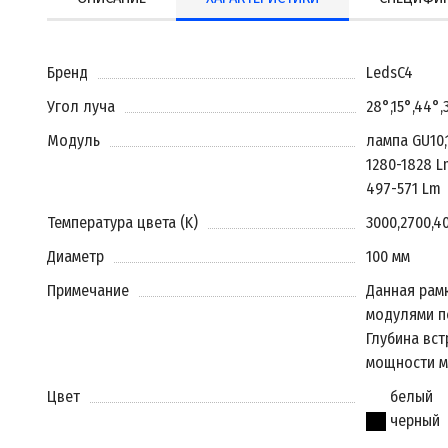
Бренд
LedsC4
Угол луча
28°
,
15°
,
44°
,
Модуль
лампа GU10
,
1280-1828 L
497-571 Lm
Температура цвета (K)
3000
,
2700
,
4
Диаметр
100 мм
Примечание
Данная рам
модулями п
Глубина вст
мощности м
Цвет
белый
черный