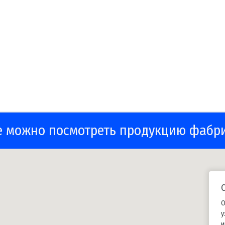
е можно посмотреть продукцию фабр
О
у
и