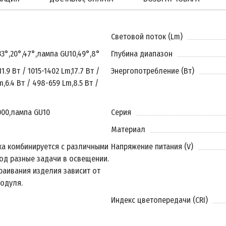
Световой поток (Lm)
33°
,
20°
,
47°
,
лампа GU10
,
49°
,
8°
Глубина диапазон
11.9 Вт / 1015-1402 Lm
,
17.7 Вт /
Энергопотребление (Вт)
m
,
6.4 Вт / 498-659 Lm
,
8.5 Вт /
000
,
лампа GU10
Серия
Материал
ка комбинируется с различными
Напряжение питания (V)
од разные задачи в освещении.
раивания изделия зависит от
одуля.
Индекс цветопередачи (CRI)