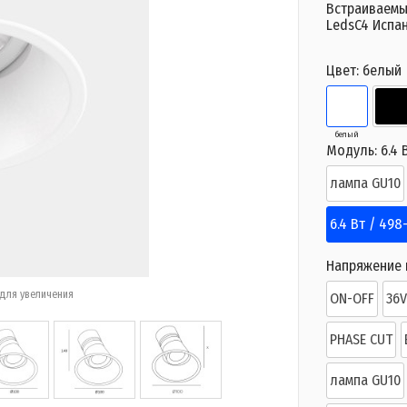
Встраиваемы
LedsC4 Испа
Цвет:
белый
белый
Модуль:
6.4 
лампа GU10
6.4 Вт / 498
Напряжение п
для увеличения
ON-OFF
36
PHASE CUT
лампа GU10