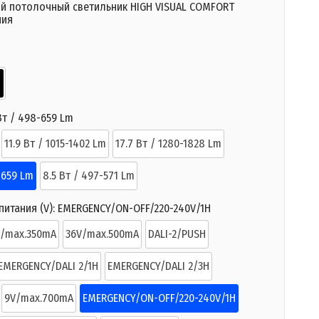
й потолочный светильник HIGH VISUAL COMFORT
ния
Вт / 498-659 Lm
11.9 Вт / 1015-1402 Lm
17.7 Вт / 1280-1828 Lm
-659 Lm
8.5 Вт / 497-571 Lm
итания (V):
EMERGENCY/ON-OFF/220-240V/1H
V/max.350mA
36V/max.500mA
DALI-2/PUSH
EMERGENCY/DALI 2/1H
EMERGENCY/DALI 2/3H
9V/max.700mA
EMERGENCY/ON-OFF/220-240V/1H