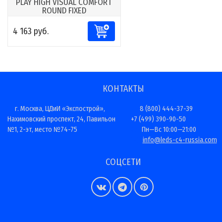
PLAY HIGH VISUAL COMFORT
ROUND FIXED
4 163 руб.
КОНТАКТЫ
г. Москва, ЦДиИ «Экспострой»,
8 (800) 444-37-39
Нахимовский проспект, 24, Павильон
+7 (499) 390-90-50
№1, 2-эт, место №74-75
Пн—Вс 10:00—21:00
info@leds-c4-russia.com
СОЦСЕТИ