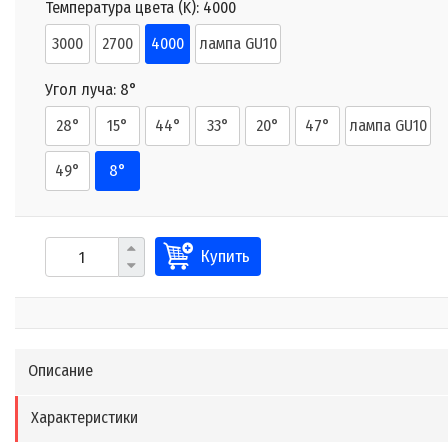
Температура цвета (K):
4000
3000
2700
4000
лампа GU10
Угол луча:
8°
28°
15°
44°
33°
20°
47°
лампа GU10
49°
8°
Купить
Описание
Характеристики