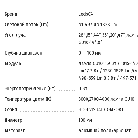
Бренд
LedsC4
Световой поток (Lm)
от 497 до 1828 Lm
Угол луча
28°
,
15°
,
44°
,
33°
,
20°
,
47°
,
ламп
GU10
,
49°
,
8°
Глубина диапазон
0 — 100 мм
Модуль
лампа GU10
,
11.9 Вт / 1015-140
Lm
,
17.7 Вт / 1280-1828 Lm
,
6.4
498-659 Lm
,
8.5 Вт / 497-571
Энергопотребление (Вт)
0 Вт
Температура цвета (K)
3000
,
2700
,
4000
,
лампа GU10
Серия
HIGH VISUAL COMFORT
Диаметр
100 мм
Материал
алюминий
,
поликарбонат