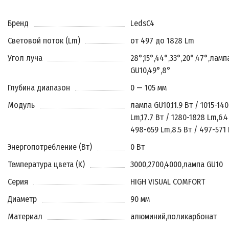
Бренд
LedsC4
Световой поток (Lm)
от 497 до 1828 Lm
Угол луча
28°
,
15°
,
44°
,
33°
,
20°
,
47°
,
ламп
GU10
,
49°
,
8°
Глубина диапазон
0 — 105 мм
Модуль
лампа GU10
,
11.9 Вт / 1015-140
Lm
,
17.7 Вт / 1280-1828 Lm
,
6.4
498-659 Lm
,
8.5 Вт / 497-571
Энергопотребление (Вт)
0 Вт
Температура цвета (K)
3000
,
2700
,
4000
,
лампа GU10
Серия
HIGH VISUAL COMFORT
Диаметр
90 мм
Материал
алюминий
,
поликарбонат