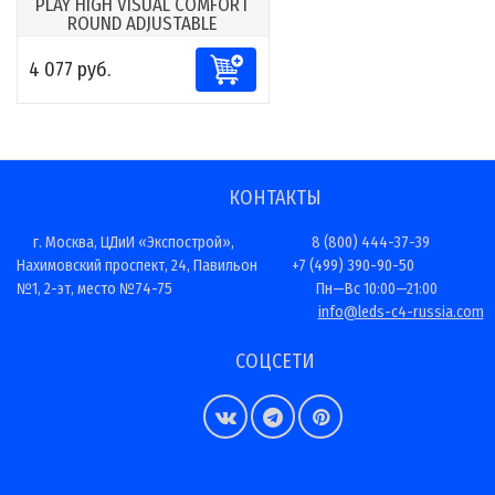
PLAY HIGH VISUAL COMFORT
ROUND ADJUSTABLE
4 077 руб.
КОНТАКТЫ
г. Москва, ЦДиИ «Экспострой»,
8 (800) 444-37-39
Нахимовский проспект, 24, Павильон
+7 (499) 390-90-50
№1, 2-эт, место №74-75
Пн—Вс 10:00—21:00
info@leds-c4-russia.com
СОЦСЕТИ