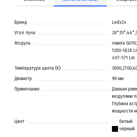
Бренд
LedsC4
Угол луча
28°
,
15°
,
44°
,
Модуль
лампа GU10
,
1280-1828 L
497-571 Lm
Температура цвета (K)
3000
,
2700
,
4
Диаметр
90 мм
Примечание
Данная рам
модулями п
Глубина вст
мощности м
Цвет
белый
черный