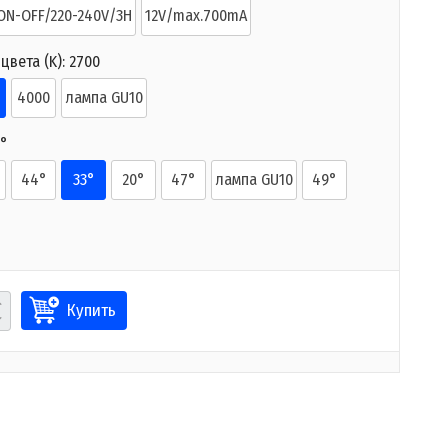
ON-OFF/220-240V/3H
12V/max.700mA
цвета (K):
2700
4000
лампа GU10
3°
44°
33°
20°
47°
лампа GU10
49°
Купить