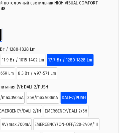
й потолочный светильник HIGH VISUAL COMFORT
ния
й
й
 Вт / 1280-1828 Lm
11.9 Вт / 1015-1402 Lm
17.7 Вт / 1280-1828 Lm
-659 Lm
8.5 Вт / 497-571 Lm
итания (V):
DALI-2/PUSH
V/max.350mA
36V/max.500mA
DALI-2/PUSH
EMERGENCY/DALI 2/1H
EMERGENCY/DALI 2/3H
9V/max.700mA
EMERGENCY/ON-OFF/220-240V/1H