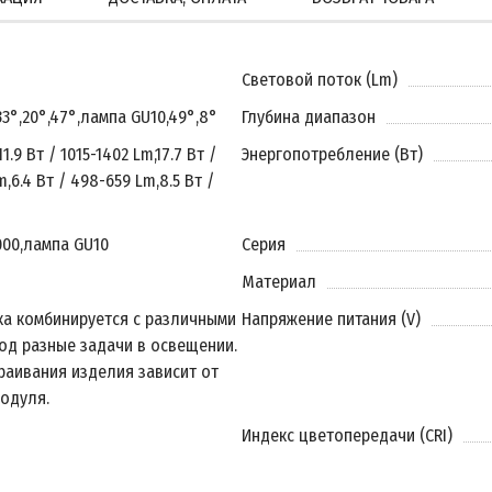
Световой поток (Lm)
33°
,
20°
,
47°
,
лампа GU10
,
49°
,
8°
Глубина диапазон
11.9 Вт / 1015-1402 Lm
,
17.7 Вт /
Энергопотребление (Вт)
m
,
6.4 Вт / 498-659 Lm
,
8.5 Вт /
000
,
лампа GU10
Серия
Материал
ка комбинируется с различными
Напряжение питания (V)
од разные задачи в освещении.
раивания изделия зависит от
одуля.
Индекс цветопередачи (CRI)