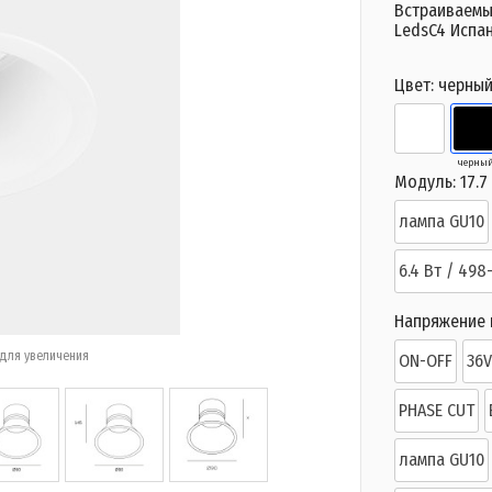
Встраиваемы
LedsC4 Испа
Цвет:
черны
черны
Модуль:
17.7
лампа GU10
6.4 Вт / 498
Напряжение п
для увеличения
ON-OFF
36
PHASE CUT
лампа GU10