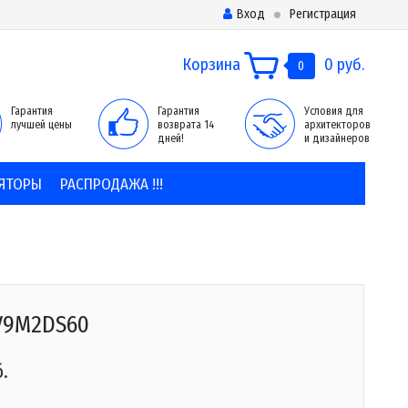
Вход
Регистрация
Корзина
0 руб.
0
Гарантия
Гарантия
Условия для
лучшей цены
возврата 14
архитекторов
дней!
и дизайнеров
ЯТОРЫ
РАСПРОДАЖА !!!
V9M2DS60
б.