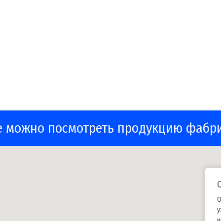
е можно посмотреть продукцию фабр
О
у
и