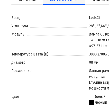
Бренд
LedsC4
Угол луча
28°
,
15°
,
44°
,
Модуль
лампа GU10
,
1280-1828 L
497-571 Lm
Температура цвета (K)
3000
,
2700
,
4
Диаметр
90 мм
Примечание
Данная рам
модулями п
Глубина вст
мощности м
Цвет
белый
черный