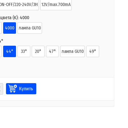
ON-OFF/220-240V/3H
12V/max.700mA
цвета (K):
4000
4000
лампа GU10
4°
44°
33°
20°
47°
лампа GU10
49°
Купить