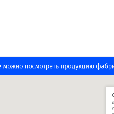
е можно посмотреть продукцию фабр
О
у
и