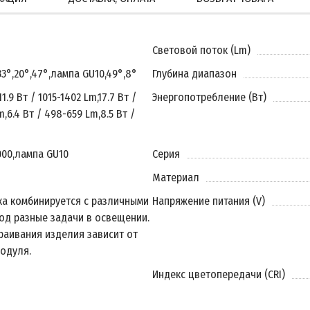
Световой поток (Lm)
33°
,
20°
,
47°
,
лампа GU10
,
49°
,
8°
Глубина диапазон
11.9 Вт / 1015-1402 Lm
,
17.7 Вт /
Энергопотребление (Вт)
m
,
6.4 Вт / 498-659 Lm
,
8.5 Вт /
000
,
лампа GU10
Серия
Материал
ка комбинируется с различными
Напряжение питания (V)
од разные задачи в освещении.
раивания изделия зависит от
одуля.
Индекс цветопередачи (CRI)