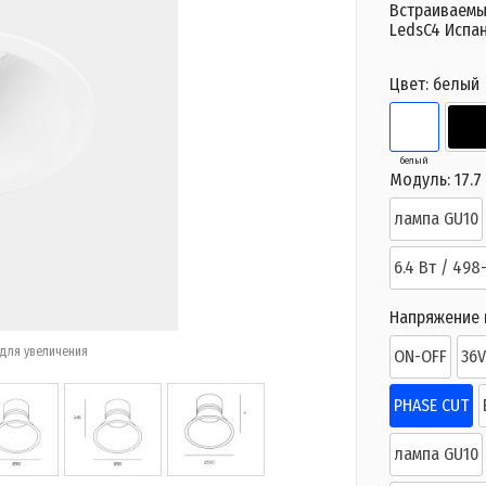
Встраиваемы
LedsC4 Испа
Цвет:
белый
белый
Модуль:
17.7
лампа GU10
6.4 Вт / 498
Напряжение п
для увеличения
ON-OFF
36
PHASE CUT
лампа GU10