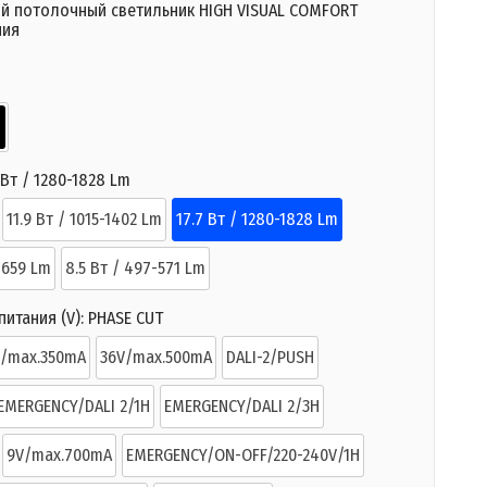
й потолочный светильник HIGH VISUAL COMFORT
ния
 Вт / 1280-1828 Lm
11.9 Вт / 1015-1402 Lm
17.7 Вт / 1280-1828 Lm
-659 Lm
8.5 Вт / 497-571 Lm
итания (V):
PHASE CUT
V/max.350mA
36V/max.500mA
DALI-2/PUSH
EMERGENCY/DALI 2/1H
EMERGENCY/DALI 2/3H
9V/max.700mA
EMERGENCY/ON-OFF/220-240V/1H