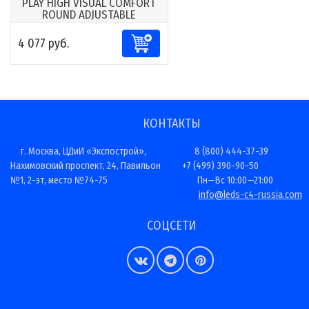
PLAY HIGH VISUAL COMFORT
ROUND ADJUSTABLE
4 077 руб.
КОНТАКТЫ
г. Москва, ЦДиИ «Экспострой»,
8 (800) 444-37-39
Нахимовский проспект, 24, Павильон
+7 (499) 390-90-50
№1, 2-эт, место №74-75
Пн—Вс 10:00—21:00
info@leds-c4-russia.com
СОЦСЕТИ