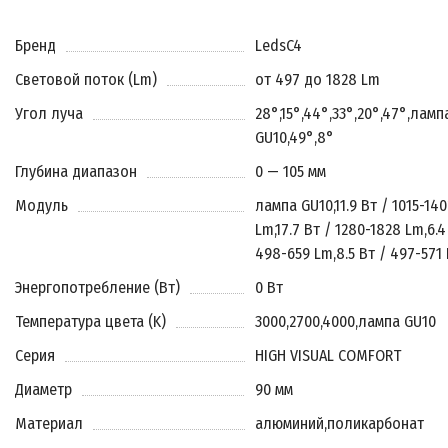
Бренд
LedsC4
Световой поток (Lm)
от 497 до 1828 Lm
Угол луча
28°
,
15°
,
44°
,
33°
,
20°
,
47°
,
ламп
GU10
,
49°
,
8°
Глубина диапазон
0 — 105 мм
Модуль
лампа GU10
,
11.9 Вт / 1015-140
Lm
,
17.7 Вт / 1280-1828 Lm
,
6.4
498-659 Lm
,
8.5 Вт / 497-571
Энергопотребление (Вт)
0 Вт
Температура цвета (K)
3000
,
2700
,
4000
,
лампа GU10
Серия
HIGH VISUAL COMFORT
Диаметр
90 мм
Материал
алюминий
,
поликарбонат