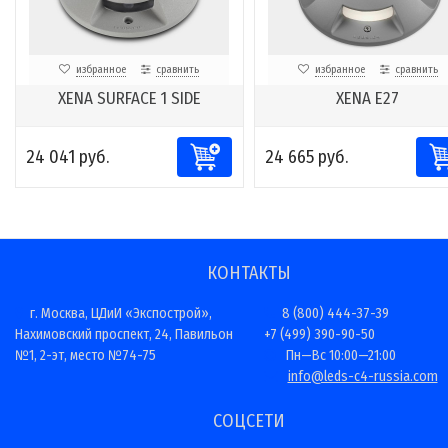
избранное
сравнить
избранное
сравнить
XENA SURFACE 1 SIDE
XENA E27
24 041 руб.
24 665 руб.
КОНТАКТЫ
г. Москва, ЦДиИ «Экспострой»,
8 (800) 444-37-39
Нахимовский проспект, 24, Павильон
+7 (499) 390-90-50
№1, 2-эт, место №74-75
Пн—Вс 10:00—21:00
info@leds-c4-russia.com
СОЦСЕТИ