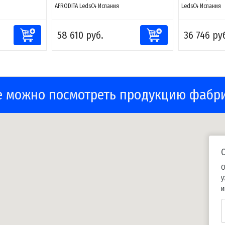
AFRODITA LedsC4 Испания
LedsC4 Испания
58 610 руб.
36 746 ру
е можно посмотреть продукцию фабр
О
у
и