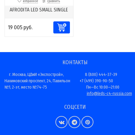
избранное
сравнить
AFRODITA LED SMALL SINGLE
19 005 руб.
КОНТАКТЫ
г. Москва, ЦДиИ «Экспострой»,
8 (800) 444-37-39
Нахимовский проспект, 24, Павильон
+7 (499) 390-90-50
№1, 2-эт, место №74-75
Пн—Вс 10:00—21:00
info@leds-c4-russia.com
СОЦСЕТИ