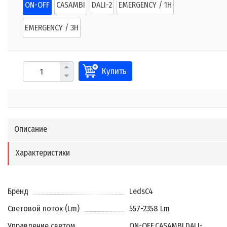
ON-OFF
CASAMBI
DALI-2
EMERGENCY / 1H
EMERGENCY / 3H
Купить
Описание
Характеристики
Бренд
LedsC4
Световой поток (Lm)
557-2358 Lm
Управление светом
ON-OFF
,
CASAMBI
,
DALI-