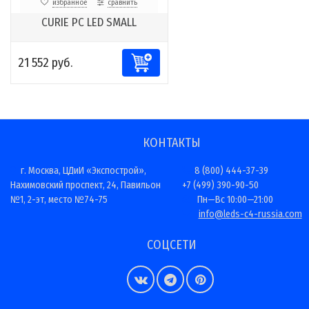
избранное
сравнить
CURIE PC LED SMALL
21 552 руб.
КОНТАКТЫ
г. Москва, ЦДиИ «Экспострой»,
8 (800) 444-37-39
Нахимовский проспект, 24, Павильон
+7 (499) 390-90-50
№1, 2-эт, место №74-75
Пн—Вс 10:00—21:00
info@leds-c4-russia.com
СОЦСЕТИ