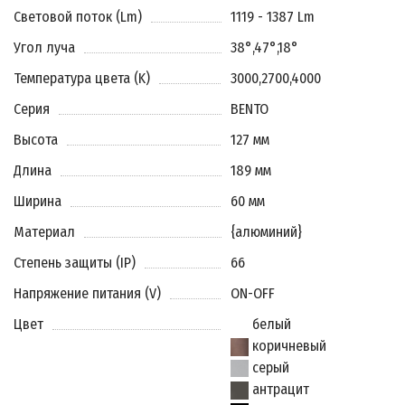
Световой поток (Lm)
1119 - 1387 Lm
Угол луча
38°
,
47°
,
18°
Температура цвета (K)
3000
,
2700
,
4000
Серия
BENTO
Высота
127 мм
Длина
189 мм
Ширина
60 мм
Материал
{алюминий}
Степень защиты (IP)
66
Напряжение питания (V)
ON-OFF
Цвет
белый
коричневый
серый
антрацит