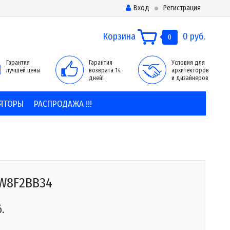
Вход
Регистрация
Корзина
0 руб.
0
Гарантия
Гарантия
Условия для
лучшей цены
возврата 14
архитекторов
дней!
и дизайнеров
ЯТОРЫ
РАСПРОДАЖА !!!
3W8F2BB34
б.