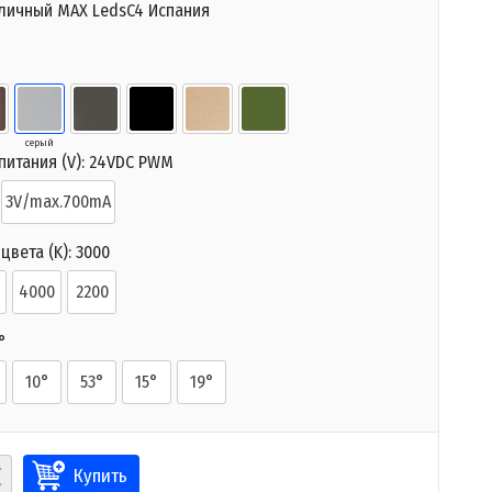
личный MAX LedsC4 Испания
серый
итания (V):
24VDC PWM
3V/max.700mA
цвета (K):
3000
4000
2200
°
10°
53°
15°
19°
Купить