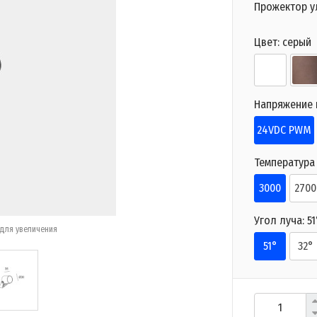
Прожектор у
Цвет:
серый
Напряжение п
24VDC PWM
Температура 
3000
2700
Угол луча:
51
для увеличения
51°
32°