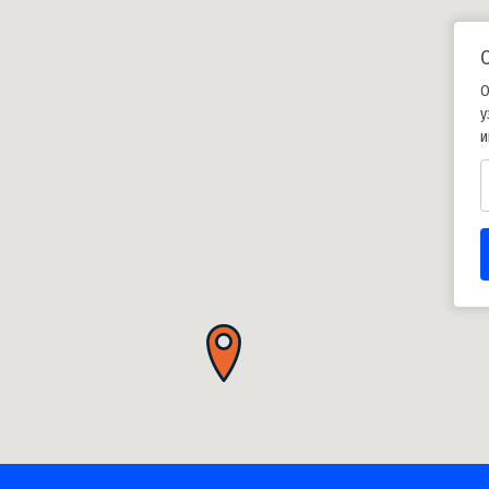
О
у
и