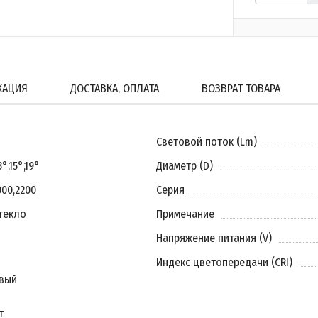
КАЦИЯ
ДОСТАВКА, ОПЛАТА
ВОЗВРАТ ТОВАРА
Световой поток (Lm)
3°
,
15°
,
19°
Диаметр (D)
000
,
2200
Серия
текло
Примечание
Напряжение питания (V)
Индекс цветопередачи (CRI)
вый
т