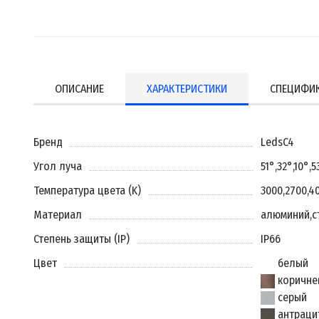
ОПИСАНИЕ
ХАРАКТЕРИСТИКИ
СПЕЦИФИ
Бренд
LedsC4
Угол луча
51°
,
32°
,
10°
,
5
Температура цвета (K)
3000
,
2700
,
4
Материал
алюминий
,
с
Степень защиты (IP)
IP66
Цвет
белый
коричне
серый
антраци