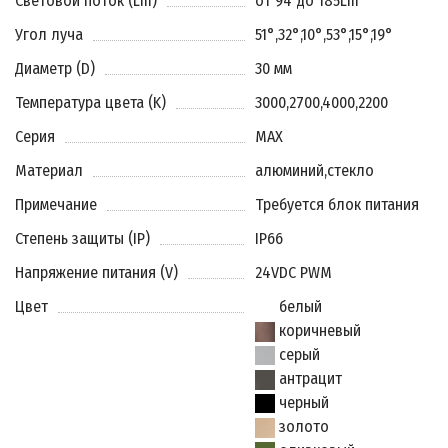
Световой поток (Lm)
от 94 до 185Lm
Угол луча
51°
,
32°
,
10°
,
53°
,
15°
,
19°
Диаметр (D)
30 мм
Температура цвета (K)
3000
,
2700
,
4000
,
2200
Серия
MAX
Материал
алюминий
,
стекло
Примечание
Требуется блок питания
Степень защиты (IP)
IP66
Напряжение питания (V)
24VDC PWM
Цвет
белый
коричневый
серый
антрацит
черный
золото