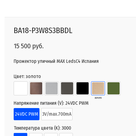
BA18-P3W8S3BBDL
15 500 руб.
Прожектор уличный MAX LedsC4 Испания
Цвет:
золото
золото
Напряжение питания (V):
24VDC PWM
24VDC PWM
3V/max.700mA
Температура цвета (K):
3000