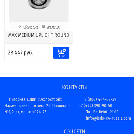
избранное
сравнить
MAX MEDIUM UPLIGHT ROUND
28 447 руб.
КОНТАКТЫ
г. Москва, ЦДиИ «Экспострой»,
8 (800) 444-37-39
Нахимовский проспект, 24, Павильон
+7 (499) 390-90-50
№1, 2-эт, место №74-75
Пн—Вс 10:00—21:00
info@leds-c4-russia.com
СОЦСЕТИ