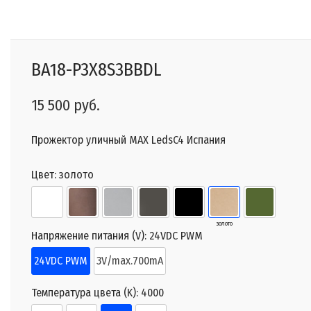
BA18-P3X8S3BBDL
15 500 руб.
Прожектор уличный MAX LedsC4 Испания
Цвет:
золото
золото
Напряжение питания (V):
24VDC PWM
24VDC PWM
3V/max.700mA
Температура цвета (K):
4000