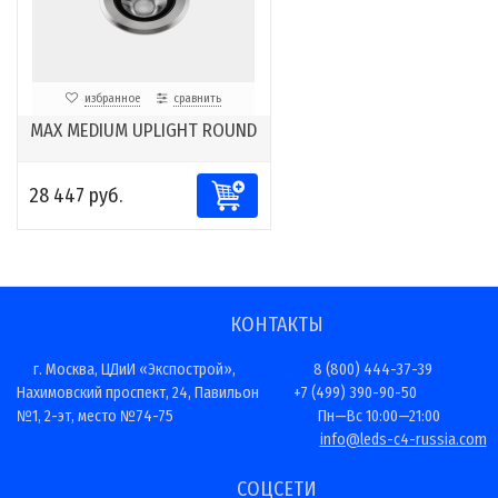
избранное
сравнить
MAX MEDIUM UPLIGHT ROUND
28 447 руб.
КОНТАКТЫ
г. Москва, ЦДиИ «Экспострой»,
8 (800) 444-37-39
Нахимовский проспект, 24, Павильон
+7 (499) 390-90-50
№1, 2-эт, место №74-75
Пн—Вс 10:00—21:00
info@leds-c4-russia.com
СОЦСЕТИ