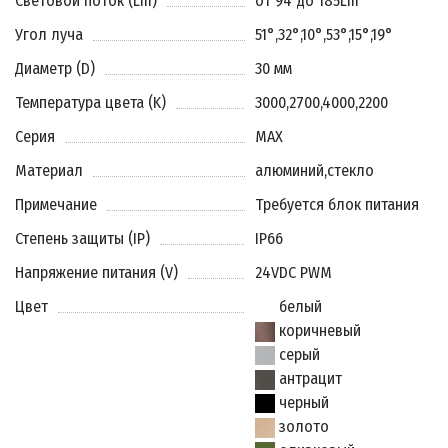
Световой поток (Lm)
от 94 до 185Lm
Угол луча
51°
,
32°
,
10°
,
53°
,
15°
,
19°
Диаметр (D)
30 мм
Температура цвета (K)
3000
,
2700
,
4000
,
2200
Серия
MAX
Материал
алюминий
,
стекло
Примечание
Требуется блок питания
Степень защиты (IP)
IP66
Напряжение питания (V)
24VDC PWM
Цвет
белый
коричневый
серый
антрацит
черный
золото