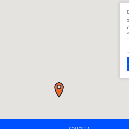
О
у
и