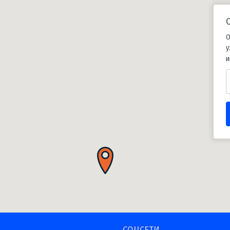
О
у
и