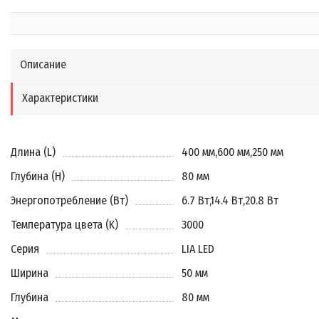
Описание
Характеристики
Длина (L)
400 мм
,
600 мм
,
250 мм
Глубина (H)
80 мм
Энергопотребление (Вт)
6.7 Вт
,
14.4 Вт
,
20.8 Вт
Температура цвета (K)
3000
Серия
LIA LED
Ширина
50 мм
Глубина
80 мм