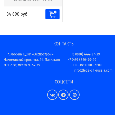
34 690 руб.
КОНТАКТЫ
г. Москва, ЦДиИ «Экспострой»,
8 (800) 444-37-39
Нахимовский проспект, 24, Павильон
+7 (499) 390-90-50
№1, 2-эт, место №74-75
Пн—Вс 10:00—21:00
info@leds-c4-russia.com
СОЦСЕТИ